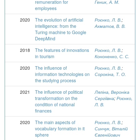
remuneration for
Геник, А. М.
employees
2020
The evolution of artificial
Роєнко, Л. В.
;
intelligence: from the
Ахматов, В. В.
Turing machine to Google
DeepMind
2018
The features of innovations
Роєнко, Л. В.
;
in tourism
Кононенко, С. С.
2020
The influence of
Роєнко, Л. В.
;
information technologies on
Сорокіна, Т. О.
the studying process
2021
The influence of political
Ляліна, Вероніка
transformation on the
Сергіївна
;
Роєнко,
condition of national
Л. В.
finances
2020
The main aspects of
Роєнко, Л. В.
;
vocabulary formation in it
Синчук, Віталій
sphere
Євгенійович