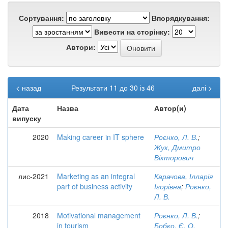
Сортування:
Впорядкування:
Вивести на сторінку:
Автори:
< назад
Результати 11 до 30 із 46
далі >
Дата
Назва
Автор(и)
випуску
2020
Making career in IT sphere
Роєнко, Л. В.
;
Жук, Дмитро
Вікторович
лис-2021
Marketing as an integral
Карачова, Ілларія
part of business activity
Ігорівна
;
Роєнко,
Л. В.
2018
Motivational management
Роєнко, Л. В.
;
in tourism
Бобко, Є. О.