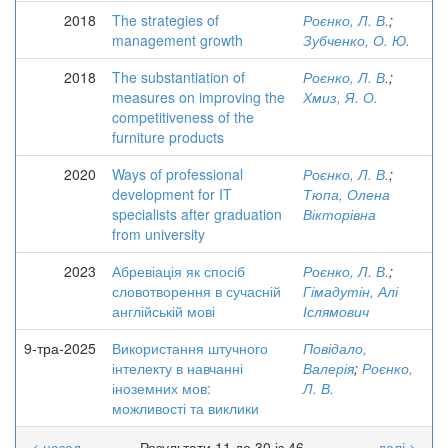
2018
The strategies of
Роєнко, Л. В.
;
management growth
Зубченко, О. Ю.
2018
The substantiation of
Роєнко, Л. В.
;
measures on improving the
Хмиз, Я. О.
competitiveness of the
furniture products
2020
Ways of professional
Роєнко, Л. В.
;
development for IT
Тюпа, Олена
specialists after graduation
Вікторівна
from university
2023
Абревіація як спосіб
Роєнко, Л. В.
;
словотворення в сучасній
Гімадутін, Алі
англійській мові
Іслямович
9-тра-2025
Використання штучного
Повідало,
інтелекту в навчанні
Валерія
;
Роєнко,
іноземних мов:
Л. В.
можливості та виклики
< назад
Результати 11 до 30 із 46
далі >