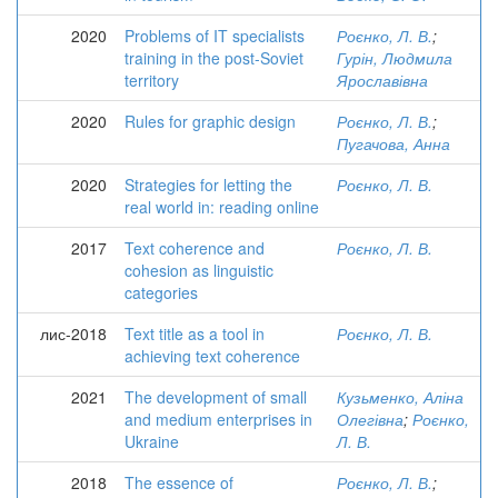
2020
Problems of IT specialists
Роєнко, Л. В.
;
training in the post-Soviet
Гурін, Людмила
territory
Ярославівна
2020
Rules for graphic design
Роєнко, Л. В.
;
Пугачова, Анна
2020
Strategies for letting the
Роєнко, Л. В.
real world in: reading online
2017
Text coherence and
Роєнко, Л. В.
cohesion as linguistic
categories
лис-2018
Text title as a tool in
Роєнко, Л. В.
achieving text coherence
2021
The development of small
Кузьменко, Аліна
and medium enterprises in
Олегівна
;
Роєнко,
Ukraine
Л. В.
2018
The essence of
Роєнко, Л. В.
;