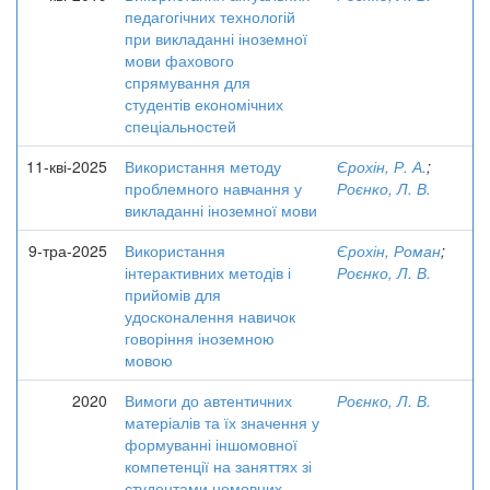
педагогічних технологій
при викладанні іноземної
мови фахового
спрямування для
студентів економічних
спеціальностей
11-кві-2025
Використання методу
Єрохін, Р. А.
;
проблемного навчання у
Роєнко, Л. В.
викладанні іноземної мови
9-тра-2025
Використання
Єрохін, Роман
;
інтерактивних методів і
Роєнко, Л. В.
прийомів для
удосконалення навичок
говоріння іноземною
мовою
2020
Вимоги до автентичних
Роєнко, Л. В.
матеріалів та їх значення у
формуванні іншомовної
компетенції на заняттях зі
студентами немовних