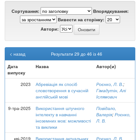
Сортування:
Впорядкування:
Вивести на сторінку:
Автори:
< назад
Результати 29 до 46 із 46
Дата
Назва
Автор(и)
випуску
2023
Абревіація як спосіб
Роєнко, Л. В.
;
словотворення в сучасній
Гімадутін, Алі
англійській мові
Іслямович
9-тра-2025
Використання штучного
Повідало,
інтелекту в навчанні
Валерія
;
Роєнко,
іноземних мов: можливості
Л. В.
та виклики
кві-2019
Використання актуальних
Роєнко, Л. В.