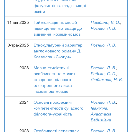
факультетів закладів вищої
освіти
11-кві-2025
Гейміфікація як спосіб
Повідало, В. О.
;
підвищення мотивації до
Роєнко, Л. В.
вивчення іноземних мов
9-тра-2025
Етнокультурний характер
Роєнко, Л. В.
англомовного роману Д.
Клавелла «Сьогун»
2023
Мовно-стилістичні
Роєнко, Л. В.
;
особливості та етикет
Редько, С. П.
;
створення ділового
Любимова, Н. В.
електронного листа
іноземною мовою
2024
Основні професійні
Роєнко, Л. В.
;
компетентності сучасного
Іваніхіна,
філолога-україніста
Анастасія
Вадимівна
2023
Особливості перекладу
Роєнко, Л. В.