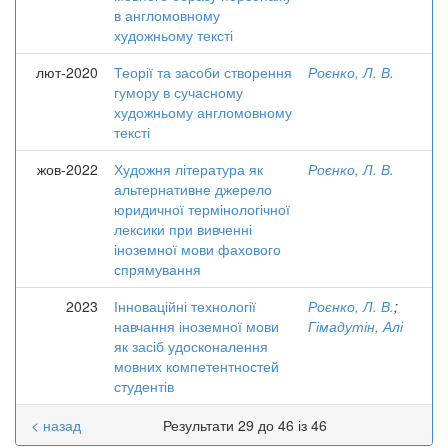
в англомовному
художньому тексті
лют-2020
Теорії та засоби створення
Роєнко, Л. В.
гумору в сучасному
художньому англомовному
тексті
жов-2022
Художня література як
Роєнко, Л. В.
альтернативне джерело
юридичної термінологічної
лексики при вивченні
іноземної мови фахового
спрямування
2023
Інноваційні технології
Роєнко, Л. В.
;
навчання іноземної мови
Гімадутін, Алі
як засіб удосконалення
мовних компетентностей
студентів
< назад
Результати 29 до 46 із 46