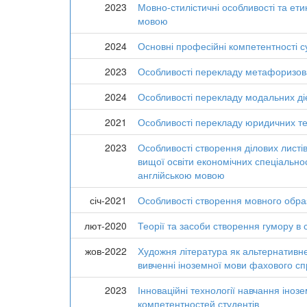
2023
Мовно-стилістичні особливості та ет
мовою
2024
Основні професійні компетентності с
2023
Особливості перекладу метафоризов
2024
Особливості перекладу модальних діє
2021
Особливості перекладу юридичних те
2023
Особливості створення ділових листі
вищої освіти економічних спеціально
англійською мовою
січ-2021
Особливості створення мовного обра
лют-2020
Теорії та засоби створення гумору в
жов-2022
Художня література як альтернативн
вивченні іноземної мови фахового с
2023
Інноваційні технології навчання іноз
компетентностей студентів