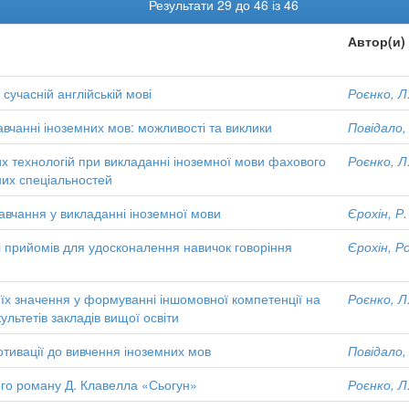
Результати 29 до 46 із 46
Автор(и)
сучасній англійській мові
Роєнко, Л.
авчанні іноземних мов: можливості та виклики
Повідало,
х технологій при викладанні іноземної мови фахового
Роєнко, Л.
них спеціальностей
вчання у викладанні іноземної мови
Єрохін, Р.
і прийомів для удосконалення навичок говоріння
Єрохін, Р
 їх значення у формуванні іншомовної компетенції на
Роєнко, Л.
льтетів закладів вищої освіти
отивації до вивчення іноземних мов
Повідало, 
го роману Д. Клавелла «Сьогун»
Роєнко, Л.