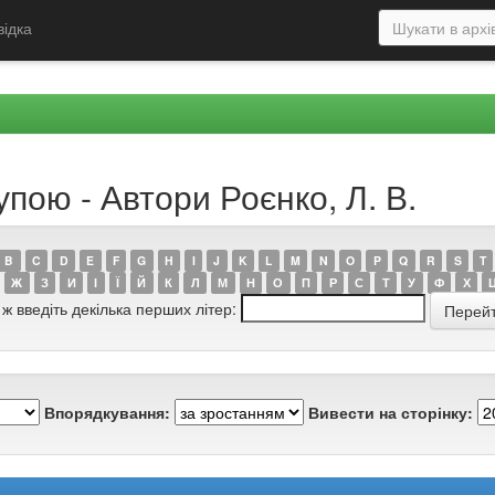
відка
упою - Автори Роєнко, Л. В.
B
C
D
E
F
G
H
I
J
K
L
M
N
O
P
Q
R
S
T
Ж
З
И
І
Ї
Й
К
Л
М
Н
О
П
Р
С
Т
У
Ф
Х
 ж введіть декілька перших літер:
Впорядкування:
Вивести на сторінку: