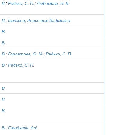
 В.
;
Редько, С. П.
;
Любимова, Н. В.
 В.
;
Іваніхіна, Анастасія Вадимівна
 В.
 В.
 В.
;
Горлатова, О. М.
;
Редько, С. П.
 В.
;
Редько, С. П.
 В.
 В.
 В.
 В.
;
Гімадутін, Алі