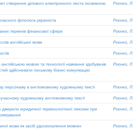
икет створення ділового електронного листа іноземною
Роєнко, Л.
учасного філолога-україніста
Роєнко, Л.
аних термінів фінансової сфери
Роєнко, Л.
слів англійської мови
Роєнко, Л.
кстів
Роєнко, Л.
в англійською мовою та технології навчання здобувачів
Роєнко, Л.
стей здійснювати письмову бізнес-комунікацію
зу персонажу в англомовному художньому тексті
Роєнко, Л.
 сучасному художньому англомовному тексті
Роєнко, Л.
е джерело юридичної термінологічної лексики при
Роєнко, Л.
прямування
емної мови як засіб удосконалення мовних
Роєнко, Л.