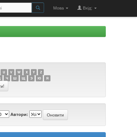
Мова
Вхід:
U
V
W
X
Y
Z
Ц
Ч
Ш
Щ
Э
Ю
Я
Автори: