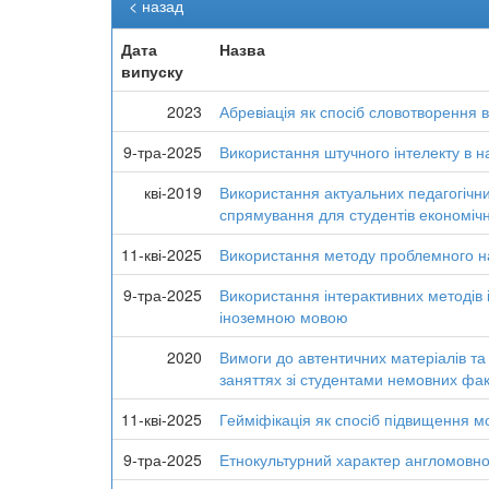
< назад
Дата
Назва
випуску
2023
Абревіація як спосіб словотворення в 
9-тра-2025
Використання штучного інтелекту в н
кві-2019
Використання актуальних педагогічни
спрямування для студентів економіч
11-кві-2025
Використання методу проблемного на
9-тра-2025
Використання інтерактивних методів 
іноземною мовою
2020
Вимоги до автентичних матеріалів та
заняттях зі студентами немовних факу
11-кві-2025
Гейміфікація як спосіб підвищення м
9-тра-2025
Етнокультурний характер англомовно