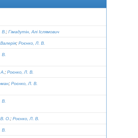
 В.
;
Гімадутін, Алі Іслямович
 Валерія
;
Роєнко, Л. В.
 В.
 А.
;
Роєнко, Л. В.
оман
;
Роєнко, Л. В.
 В.
В. О.
;
Роєнко, Л. В.
 В.