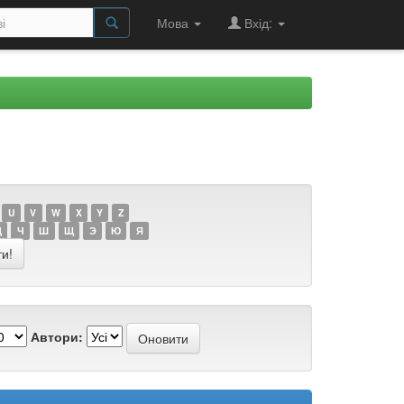
Мова
Вхід:
U
V
W
X
Y
Z
Ц
Ч
Ш
Щ
Э
Ю
Я
Автори: