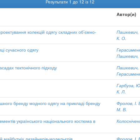
Результати 1 до 12 із 12
Автор(и)
проектування колекцій одягу складних об’ємно-
Пашкевич, 
К. О.
иці сучасного одягу
Герасименк
Пашкевич, 
асадах тектонічного підходу
Пашкевич, 
Герасименк
Гарбуза, Ю
К. Л.
шного бренду модного одягу на прикладі бренду
Фролов, І. 
М. В.
ементів українського національного костюма в
Колосніченк
й майбутніх дизайнерів-модельєрів
Фролов, І. 