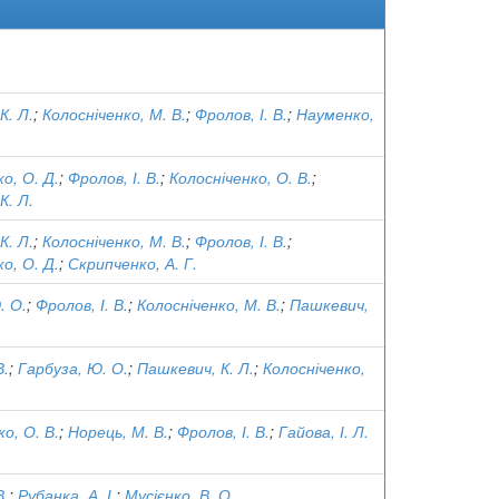
К. Л.
;
Колосніченко, М. В.
;
Фролов, І. В.
;
Науменко,
о, О. Д.
;
Фролов, І. В.
;
Колосніченко, О. В.
;
К. Л.
К. Л.
;
Колосніченко, М. В.
;
Фролов, І. В.
;
о, О. Д.
;
Скрипченко, А. Г.
. О.
;
Фролов, І. В.
;
Колосніченко, М. В.
;
Пашкевич,
В.
;
Гарбуза, Ю. О.
;
Пашкевич, К. Л.
;
Колосніченко,
о, О. В.
;
Норець, М. В.
;
Фролов, І. В.
;
Гайова, І. Л.
В.
;
Рубанка, А. І.
;
Мусієнко, В. О.