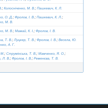
В.
;
Колосніченко, М. В.
;
Пашкевич, К. Л.
о, О. Д.
;
Фролов, І. В.
;
Пашкевич, К. Л.
;
о, М. В.
о, М. В.
;
Мамай, К. І.
;
Фролов, І. В.
а, Т. В.
;
Луцкер, Т. В.
;
Фролов, І. В.
;
Весела, Ю.
нко, А. Г.
 М.
;
Струмінська, Т. В.
;
Мамченко, Я. О.
;
, Л. В.
;
Фролов, І. В.
;
Ременєва, Т. В.