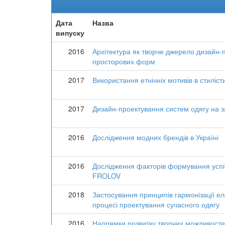
Дата
Назва
випуску
2016
Архітектура як творче джерело дизайн-
просторових форм
2017
Використання етнічніх мотивів в стиліст
2017
Дизайн-проектування систем одягу на з
2016
Дослідження модних брендів в Україні
2016
Дослідження факторів формування успі
FROLOV
2018
Застосування принципів гармонізації ел
процесі проектування сучасного одягу
2016
Напрямки розвитку творчих можливосте