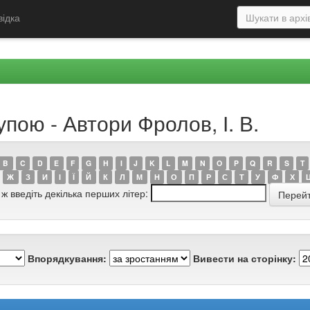
відка
пою - Автори Фролов, І. В.
B
C
D
E
F
G
H
I
J
K
L
M
N
O
P
Q
R
S
T
Ж
З
И
І
Ї
Й
К
Л
М
Н
О
П
Р
С
Т
У
Ф
Х
 ж введіть декілька перших літер:
Впорядкування:
Вивести на сторінку: