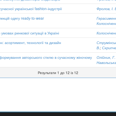
часної української fashion-індустрії
Фролов, І. 
кцій одягу ready-to-wear
Герасименк
Колосніченк
умовах ринкової ситуації в Україні
Колосніченк
: асортимент, технології та дизайн
Струмінськ
В.
;
Скрипче
 формування авторського стилю в сучасному жіночому
Олійник, Г.
Навольська
Результати 1 до 12 із 12