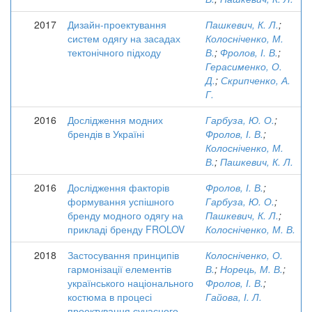
2017
Дизайн-проектування
Пашкевич, К. Л.
;
систем одягу на засадах
Колосніченко, М.
тектонічного підходу
В.
;
Фролов, І. В.
;
Герасименко, О.
Д.
;
Скрипченко, А.
Г.
2016
Дослідження модних
Гарбуза, Ю. О.
;
брендів в Україні
Фролов, І. В.
;
Колосніченко, М.
В.
;
Пашкевич, К. Л.
2016
Дослідження факторів
Фролов, І. В.
;
формування успішного
Гарбуза, Ю. О.
;
бренду модного одягу на
Пашкевич, К. Л.
;
прикладі бренду FROLOV
Колосніченко, М. В.
2018
Застосування принципів
Колосніченко, О.
гармонізації елементів
В.
;
Норець, М. В.
;
українського національного
Фролов, І. В.
;
костюма в процесі
Гайова, І. Л.
проектування сучасного