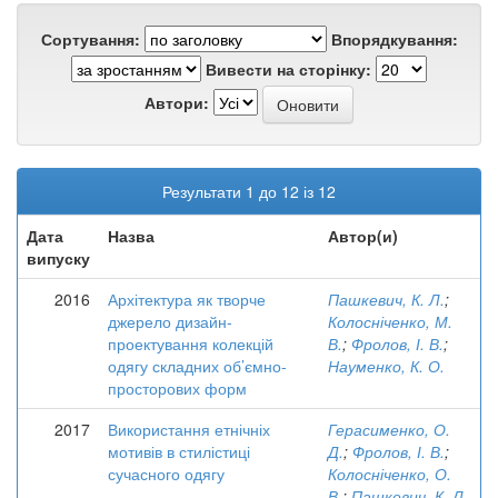
Сортування:
Впорядкування:
Вивести на сторінку:
Автори:
Результати 1 до 12 із 12
Дата
Назва
Автор(и)
випуску
2016
Архітектура як творче
Пашкевич, К. Л.
;
джерело дизайн-
Колосніченко, М.
проектування колекцій
В.
;
Фролов, І. В.
;
одягу складних об’ємно-
Науменко, К. О.
просторових форм
2017
Використання етнічніх
Герасименко, О.
мотивів в стилістиці
Д.
;
Фролов, І. В.
;
сучасного одягу
Колосніченко, О.
В.
;
Пашкевич, К. Л.