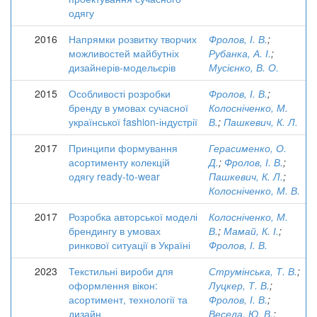
одягу
2016
Напрямки розвитку творчих
Фролов, І. В.
;
можливостей майбутніх
Рубанка, А. І.
;
дизайнерів-модельєрів
Мусієнко, В. О.
2015
Особливості розробки
Фролов, І. В.
;
бренду в умовах сучасної
Колосніченко, М.
української fashion-індустрії
В.
;
Пашкевич, К. Л.
2017
Принципи формування
Герасименко, О.
асортименту колекцій
Д.
;
Фролов, І. В.
;
одягу ready-to-wear
Пашкевич, К. Л.
;
Колосніченко, М. В.
2017
Розробка авторської моделі
Колосніченко, М.
брендингу в умовах
В.
;
Мамай, К. І.
;
ринкової ситуації в Україні
Фролов, І. В.
2023
Текстильні вироби для
Струмінська, Т. В.
;
оформлення вікон:
Луцкер, Т. В.
;
асортимент, технології та
Фролов, І. В.
;
дизайн
Весела, Ю. В.
;