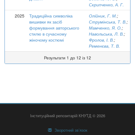
Скрипченко, А. Г.
2025
Традиційна символіка
Олійник, Г. М.
;
вишивки як засіб
Струмінська, Т. В.
;
формування авторського
Мамченко, Я. О.
;
стилю в сучасному
Навольська, Л. В.
;
жіночому костюмі
Фролов, І. В.
;
Ременєва, Т. В.
Результати 1 до 12 із 12
Інституційний репозитарій КНУТД © 2026
Зворотний зв’язок