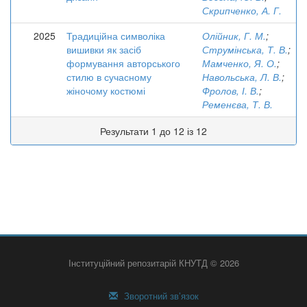
Скрипченко, А. Г.
2025
Традиційна символіка
Олійник, Г. М.
;
вишивки як засіб
Струмінська, Т. В.
;
формування авторського
Мамченко, Я. О.
;
стилю в сучасному
Навольська, Л. В.
;
жіночому костюмі
Фролов, І. В.
;
Ременєва, Т. В.
Результати 1 до 12 із 12
Інституційний репозитарій КНУТД © 2026
Зворотний зв’язок