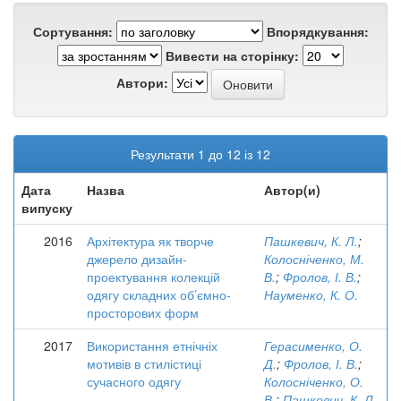
Сортування:
Впорядкування:
Вивести на сторінку:
Автори:
Результати 1 до 12 із 12
Дата
Назва
Автор(и)
випуску
2016
Архітектура як творче
Пашкевич, К. Л.
;
джерело дизайн-
Колосніченко, М.
проектування колекцій
В.
;
Фролов, І. В.
;
одягу складних об’ємно-
Науменко, К. О.
просторових форм
2017
Використання етнічніх
Герасименко, О.
мотивів в стилістиці
Д.
;
Фролов, І. В.
;
сучасного одягу
Колосніченко, О.
В.
;
Пашкевич, К. Л.