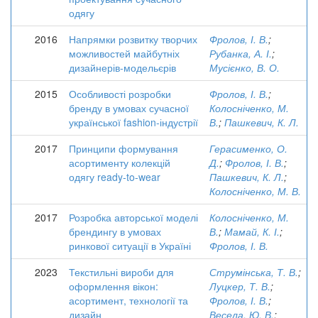
одягу
2016
Напрямки розвитку творчих
Фролов, І. В.
;
можливостей майбутніх
Рубанка, А. І.
;
дизайнерів-модельєрів
Мусієнко, В. О.
2015
Особливості розробки
Фролов, І. В.
;
бренду в умовах сучасної
Колосніченко, М.
української fashion-індустрії
В.
;
Пашкевич, К. Л.
2017
Принципи формування
Герасименко, О.
асортименту колекцій
Д.
;
Фролов, І. В.
;
одягу ready-to-wear
Пашкевич, К. Л.
;
Колосніченко, М. В.
2017
Розробка авторської моделі
Колосніченко, М.
брендингу в умовах
В.
;
Мамай, К. І.
;
ринкової ситуації в Україні
Фролов, І. В.
2023
Текстильні вироби для
Струмінська, Т. В.
;
оформлення вікон:
Луцкер, Т. В.
;
асортимент, технології та
Фролов, І. В.
;
дизайн
Весела, Ю. В.
;