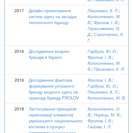
2017
Дизайн-проектування
Пашкевич, К. Л.
;
систем одягу на засадах
Колосніченко, М.
тектонічного підходу
В.
;
Фролов, І. В.
;
Герасименко, О.
Д.
;
Скрипченко, А.
Г.
2016
Дослідження модних
Гарбуза, Ю. О.
;
брендів в Україні
Фролов, І. В.
;
Колосніченко, М.
В.
;
Пашкевич, К. Л.
2016
Дослідження факторів
Фролов, І. В.
;
формування успішного
Гарбуза, Ю. О.
;
бренду модного одягу на
Пашкевич, К. Л.
;
прикладі бренду FROLOV
Колосніченко, М. В.
2018
Застосування принципів
Колосніченко, О.
гармонізації елементів
В.
;
Норець, М. В.
;
українського національного
Фролов, І. В.
;
костюма в процесі
Гайова, І. Л.
проектування сучасного