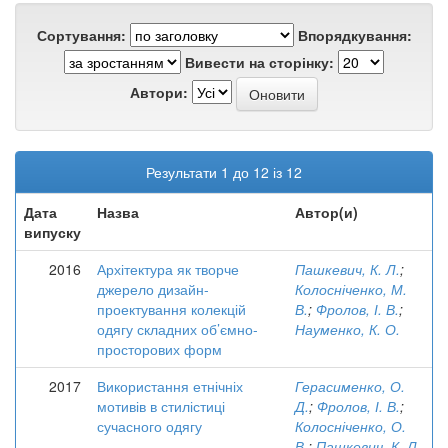
Сортування:
Впорядкування:
Вивести на сторінку:
Автори:
Результати 1 до 12 із 12
Дата
Назва
Автор(и)
випуску
2016
Архітектура як творче
Пашкевич, К. Л.
;
джерело дизайн-
Колосніченко, М.
проектування колекцій
В.
;
Фролов, І. В.
;
одягу складних об’ємно-
Науменко, К. О.
просторових форм
2017
Використання етнічніх
Герасименко, О.
мотивів в стилістиці
Д.
;
Фролов, І. В.
;
сучасного одягу
Колосніченко, О.
В.
;
Пашкевич, К. Л.