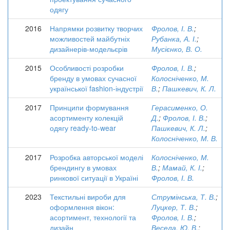
одягу
2016
Напрямки розвитку творчих
Фролов, І. В.
;
можливостей майбутніх
Рубанка, А. І.
;
дизайнерів-модельєрів
Мусієнко, В. О.
2015
Особливості розробки
Фролов, І. В.
;
бренду в умовах сучасної
Колосніченко, М.
української fashion-індустрії
В.
;
Пашкевич, К. Л.
2017
Принципи формування
Герасименко, О.
асортименту колекцій
Д.
;
Фролов, І. В.
;
одягу ready-to-wear
Пашкевич, К. Л.
;
Колосніченко, М. В.
2017
Розробка авторської моделі
Колосніченко, М.
брендингу в умовах
В.
;
Мамай, К. І.
;
ринкової ситуації в Україні
Фролов, І. В.
2023
Текстильні вироби для
Струмінська, Т. В.
;
оформлення вікон:
Луцкер, Т. В.
;
асортимент, технології та
Фролов, І. В.
;
дизайн
Весела, Ю. В.
;