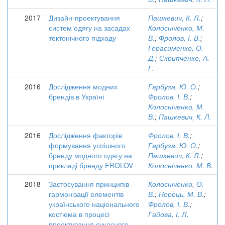
2017
Дизайн-проектування
Пашкевич, К. Л.
;
систем одягу на засадах
Колосніченко, М.
тектонічного підходу
В.
;
Фролов, І. В.
;
Герасименко, О.
Д.
;
Скрипченко, А.
Г.
2016
Дослідження модних
Гарбуза, Ю. О.
;
брендів в Україні
Фролов, І. В.
;
Колосніченко, М.
В.
;
Пашкевич, К. Л.
2016
Дослідження факторів
Фролов, І. В.
;
формування успішного
Гарбуза, Ю. О.
;
бренду модного одягу на
Пашкевич, К. Л.
;
прикладі бренду FROLOV
Колосніченко, М. В.
2018
Застосування принципів
Колосніченко, О.
гармонізації елементів
В.
;
Норець, М. В.
;
українського національного
Фролов, І. В.
;
костюма в процесі
Гайова, І. Л.
проектування сучасного