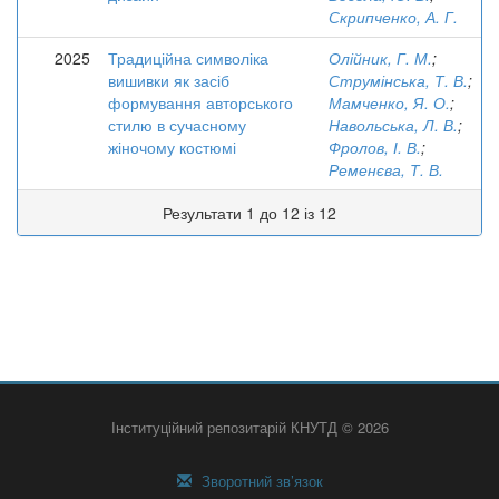
Скрипченко, А. Г.
2025
Традиційна символіка
Олійник, Г. М.
;
вишивки як засіб
Струмінська, Т. В.
;
формування авторського
Мамченко, Я. О.
;
стилю в сучасному
Навольська, Л. В.
;
жіночому костюмі
Фролов, І. В.
;
Ременєва, Т. В.
Результати 1 до 12 із 12
Інституційний репозитарій КНУТД © 2026
Зворотний зв’язок