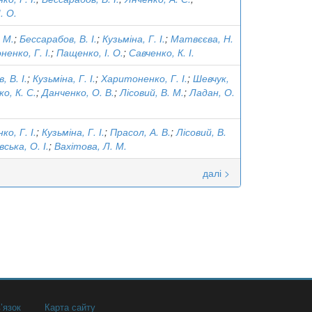
. О.
. М.
;
Бессарабов, В. І.
;
Кузьміна, Г. І.
;
Матвєєва, Н.
енко, Г. І.
;
Пащенко, І. О.
;
Савченко, К. І.
 В. І.
;
Кузьміна, Г. І.
;
Харитоненко, Г. І.
;
Шевчук,
о, К. С.
;
Данченко, О. В.
;
Лісовий, В. М.
;
Ладан, О.
о, Г. І.
;
Кузьміна, Г. І.
;
Прасол, А. В.
;
Лісовий, В.
ська, О. І.
;
Вахітова, Л. М.
далі >
’язок
Карта сайту