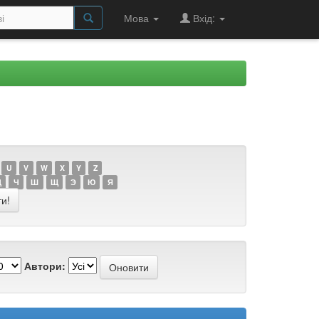
Мова
Вхід:
U
V
W
X
Y
Z
Ц
Ч
Ш
Щ
Э
Ю
Я
Автори: