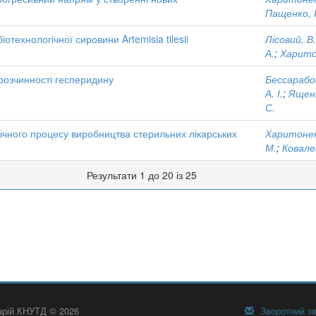
Пащенко, І
іотехнологічної сировини Artemisia tilesii
Лісовий, В
А.
;
Харитон
розчинності гесперидину
Бессарабов,
А. І.
;
Ященк
С.
огічного процесу виробництва стерильних лікарських
Харитоненк
М.
;
Ковалев
Результати 1 до 20 із 25
тарій КНУТД © 2026
Зворотний зв