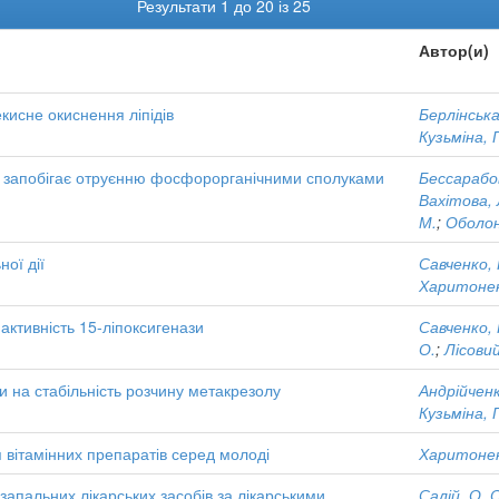
Результати 1 до 20 із 25
Автор(и)
кисне окиснення ліпідів
Берлінська
Кузьміна, Г.
що запобігає отруєнню фосфорорганічними сполуками
Бессарабов,
Вахітова, 
М.
;
Оболон
ої дії
Савченко, К
Харитоненк
активність 15-ліпоксигенази
Савченко, К
О.
;
Лісовий
 на стабільність розчину метакрезолу
Андрійченко
Кузьміна, Г.
вітамінних препаратів серед молоді
Харитоненк
апальних лікарських засобів за лікарськими
Салій, О. 