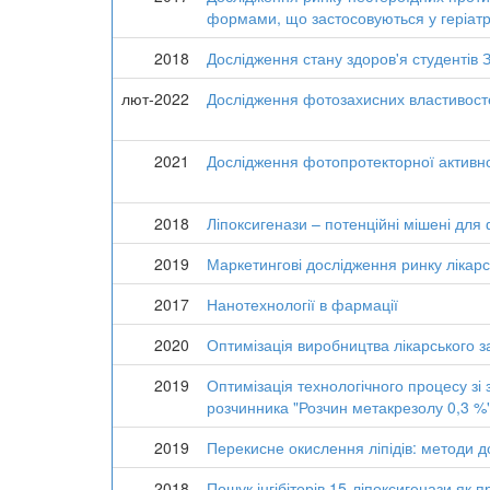
формами, що застосовуються у геріатр
2018
Дослідження стану здоров'я студентів
лют-2022
Дослідження фотозахисних властивост
2021
Дослідження фотопротекторної активно
2018
Ліпоксигенази – потенційні мішені дл
2019
Маркетингові дослідження ринку лікарсь
2017
Нанотехнології в фармації
2020
Оптимізація виробництва лікарського з
2019
Оптимізація технологічного процесу зі
розчинника "Розчин метакрезолу 0,3 %
2019
Перекисне окислення ліпідів: методи 
2018
Пошук інгібіторів 15-ліпоксигенази як 