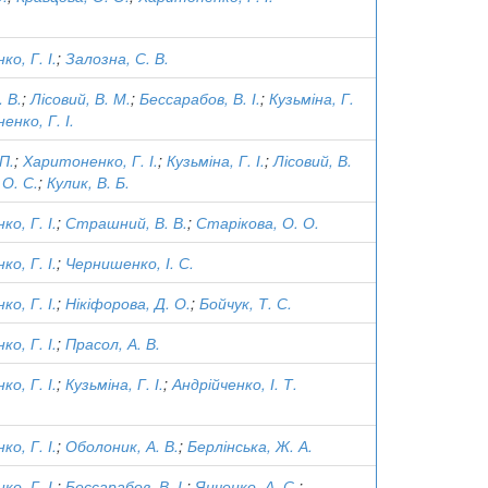
о, Г. І.
;
Залозна, С. В.
 В.
;
Лісовий, В. М.
;
Бессарабов, В. І.
;
Кузьміна, Г.
нко, Г. І.
П.
;
Харитоненко, Г. І.
;
Кузьміна, Г. І.
;
Лісовий, В.
 О. С.
;
Кулик, В. Б.
о, Г. І.
;
Страшний, В. В.
;
Старікова, О. О.
о, Г. І.
;
Чернишенко, І. С.
о, Г. І.
;
Нікіфорова, Д. О.
;
Бойчук, Т. С.
о, Г. І.
;
Прасол, А. В.
о, Г. І.
;
Кузьміна, Г. І.
;
Андрійченко, І. Т.
о, Г. І.
;
Оболоник, А. В.
;
Берлінська, Ж. А.
о, Г. І.
;
Бессарабов, В. І.
;
Янченко, А. С.
;