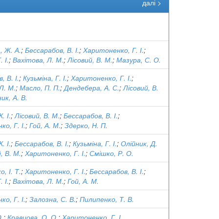
далі >
, Ж. А.
;
Бессарабов, В. І.
;
Харитоненко, Г. І.
;
 І.
;
Вахітова, Л. М.
;
Лісовий, В. М.
;
Мазура, С. О.
 В. І.
;
Кузьміна, Г. І.
;
Харитоненко, Г. І.
;
Л. М.
;
Масло, П. П.
;
Дендебера, А. С.
;
Лісовий, В.
ик, А. В.
. І.
;
Лісовий, В. М.
;
Бессарабов, В. І.
;
о, Г. І.
;
Гой, А. М.
;
Здерко, Н. П.
. І.
;
Бессарабов, В. І.
;
Кузьміна, Г. І.
;
Олійник, Д.
, В. М.
;
Харитоненко, Г. І.
;
Смішко, Р. О.
, І. Т.
;
Харитоненко, Г. І.
;
Бессарабов, В. І.
;
 І.
;
Вахітова, Л. М.
;
Гой, А. М.
о, Г. І.
;
Залозна, С. В.
;
Пилипенко, Т. В.
О.
;
Кравцова, О. О.
;
Харитоненко, Г. І.