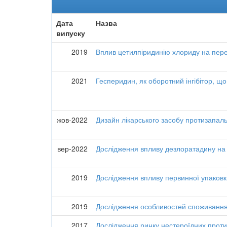
Дата
Назва
випуску
2019
Вплив цетилпіридинію хлориду на пере
2021
Гесперидин, як оборотний інгібітор, 
жов-2022
Дизайн лікарського засобу протизапальн
вер-2022
Дослідження впливу дезлоратадину на 
2019
Дослідження впливу первинної упаковки
2019
Дослідження особливостей споживання 
2017
Дослідження ринку нестероїдних протиз