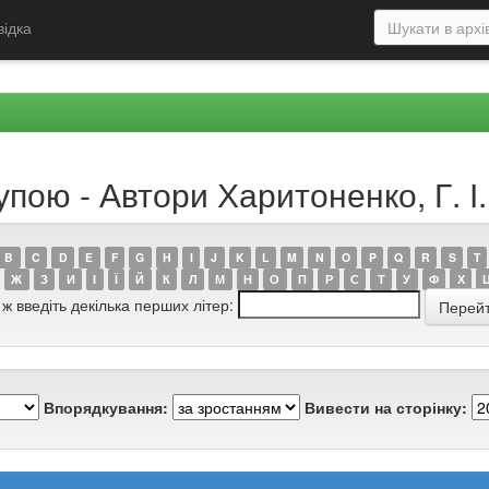
відка
пою - Автори Харитоненко, Г. І.
B
C
D
E
F
G
H
I
J
K
L
M
N
O
P
Q
R
S
T
Ж
З
И
І
Ї
Й
К
Л
М
Н
О
П
Р
С
Т
У
Ф
Х
 ж введіть декілька перших літер:
Впорядкування:
Вивести на сторінку: