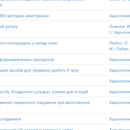
ії
 ЗВО методом анкетування
Харитоненк
ей рутину
Лижнюк, В.
І.
;
Харитоне
сті гесперидину у складі гелю
Любич, О. 
М.
;
Ладан,
я фармацевтичних препаратів
Харитоненк
ких засобів для лікування діабету ІІ типу
Харитоненк
Харитоненк
асобу Хондроїтин сульфат, розчин для ін'єкцій
Харитоненк
 зміною первинного пакування при виготовленні
Харитоненк
"
дослідження
Харитоненк
прогресивний напрям у створенні нових
Харитоненк