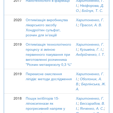
2017
Нанотехнології в фармації
Харитоненко, Г.
І.
;
Нікіфорова, Д.
О.
;
Бойчук, Т. С.
2020
Оптимізація виробництва
Харитоненко, Г.
лікарського засобу
І.
;
Прасол, А. В.
Хондроїтин сульфат,
розчин для ін'єкцій
2019
Оптимізація технологічного
Харитоненко, Г.
процесу зі зміною
І.
;
Кузьміна, Г. І.
;
первинного пакування при
Андрійченко, І. Т.
виготовленні розчинника
"Розчин метакрезолу 0,3 %"
2019
Перекисне окислення
Харитоненко, Г.
ліпідів: методи дослідження
І.
;
Оболоник, А.
В.
;
Берлінська, Ж.
А.
2018
Пошук інгібіторів 15-
Харитоненко, Г.
ліпоксигенази як
І.
;
Бессарабов, В.
прогресивний напрям у
І.
;
Янченко, А. С.
;