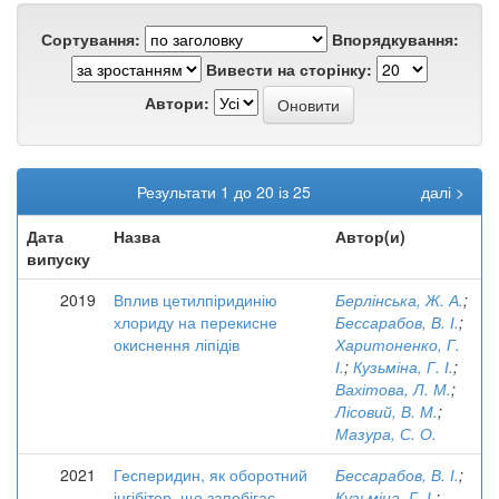
Сортування:
Впорядкування:
Вивести на сторінку:
Автори:
Результати 1 до 20 із 25
далі >
Дата
Назва
Автор(и)
випуску
2019
Вплив цетилпіридинію
Берлінська, Ж. А.
;
хлориду на перекисне
Бессарабов, В. І.
;
окиснення ліпідів
Харитоненко, Г.
І.
;
Кузьміна, Г. І.
;
Вахітова, Л. М.
;
Лісовий, В. М.
;
Мазура, С. О.
2021
Гесперидин, як оборотний
Бессарабов, В. І.
;
інгібітор, що запобігає
Кузьміна, Г. І.
;