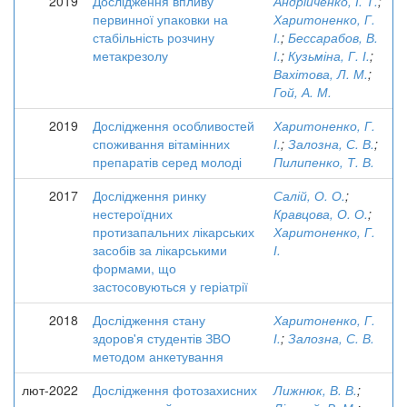
2019
Дослідження впливу
Андрійченко, І. Т.
;
первинної упаковки на
Харитоненко, Г.
стабільність розчину
І.
;
Бессарабов, В.
метакрезолу
І.
;
Кузьміна, Г. І.
;
Вахітова, Л. М.
;
Гой, А. М.
2019
Дослідження особливостей
Харитоненко, Г.
споживання вітамінних
І.
;
Залозна, С. В.
;
препаратів серед молоді
Пилипенко, Т. В.
2017
Дослідження ринку
Салій, О. О.
;
нестероїдних
Кравцова, О. О.
;
протизапальних лікарських
Харитоненко, Г.
засобів за лікарськими
І.
формами, що
застосовуються у геріатрії
2018
Дослідження стану
Харитоненко, Г.
здоров'я студентів ЗВО
І.
;
Залозна, С. В.
методом анкетування
лют-2022
Дослідження фотозахисних
Лижнюк, В. В.
;