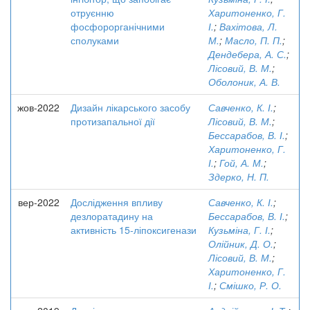
отруєнню
Харитоненко, Г.
фосфорорганічними
І.
;
Вахітова, Л.
сполуками
М.
;
Масло, П. П.
;
Дендебера, А. С.
;
Лісовий, В. М.
;
Оболоник, А. В.
жов-2022
Дизайн лікарського засобу
Савченко, К. І.
;
протизапальної дії
Лісовий, В. М.
;
Бессарабов, В. І.
;
Харитоненко, Г.
І.
;
Гой, А. М.
;
Здерко, Н. П.
вер-2022
Дослідження впливу
Савченко, К. І.
;
дезлоратадину на
Бессарабов, В. І.
;
активність 15-ліпоксигенази
Кузьміна, Г. І.
;
Олійник, Д. О.
;
Лісовий, В. М.
;
Харитоненко, Г.
І.
;
Смішко, Р. О.