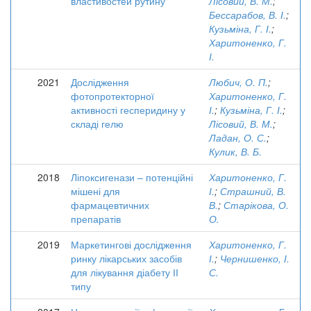
властивостей рутину
Лісовий, В. М.
;
Бессарабов, В. І.
;
Кузьміна, Г. І.
;
Харитоненко, Г.
І.
2021
Дослідження
Любич, О. П.
;
фотопротекторної
Харитоненко, Г.
активності гесперидину у
І.
;
Кузьміна, Г. І.
;
складі гелю
Лісовий, В. М.
;
Ладан, О. С.
;
Кулик, В. Б.
2018
Ліпоксигенази – потенційні
Харитоненко, Г.
мішені для
І.
;
Страшний, В.
фармацевтичних
В.
;
Старікова, О.
препаратів
О.
2019
Маркетингові дослідження
Харитоненко, Г.
ринку лікарських засобів
І.
;
Чернишенко, І.
для лікування діабету ІІ
С.
типу