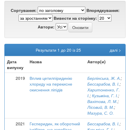
Сортування:
Впорядкування:
Вивести на сторінку:
Автори:
Результати 1 до 20 із 25
далі >
Дата
Назва
Автор(и)
випуску
2019
Вплив цетилпіридинію
Берлінська, Ж. А.
;
хлориду на перекисне
Бессарабов, В. І.
;
окиснення ліпідів
Харитоненко, Г.
І.
;
Кузьміна, Г. І.
;
Вахітова, Л. М.
;
Лісовий, В. М.
;
Мазура, С. О.
2021
Гесперидин, як оборотний
Бессарабов, В. І.
;
інгібітор, що запобігає
Кузьміна, Г. І.
;