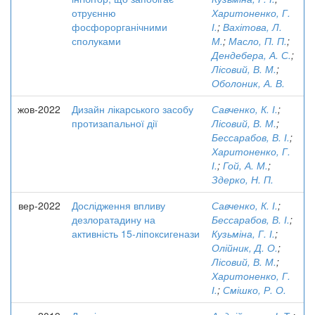
отруєнню
Харитоненко, Г.
фосфорорганічними
І.
;
Вахітова, Л.
сполуками
М.
;
Масло, П. П.
;
Дендебера, А. С.
;
Лісовий, В. М.
;
Оболоник, А. В.
жов-2022
Дизайн лікарського засобу
Савченко, К. І.
;
протизапальної дії
Лісовий, В. М.
;
Бессарабов, В. І.
;
Харитоненко, Г.
І.
;
Гой, А. М.
;
Здерко, Н. П.
вер-2022
Дослідження впливу
Савченко, К. І.
;
дезлоратадину на
Бессарабов, В. І.
;
активність 15-ліпоксигенази
Кузьміна, Г. І.
;
Олійник, Д. О.
;
Лісовий, В. М.
;
Харитоненко, Г.
І.
;
Смішко, Р. О.