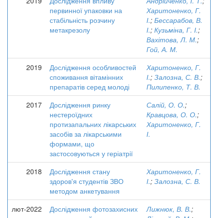
2019
Дослідження впливу
Андрійченко, І. Т.
;
первинної упаковки на
Харитоненко, Г.
стабільність розчину
І.
;
Бессарабов, В.
метакрезолу
І.
;
Кузьміна, Г. І.
;
Вахітова, Л. М.
;
Гой, А. М.
2019
Дослідження особливостей
Харитоненко, Г.
споживання вітамінних
І.
;
Залозна, С. В.
;
препаратів серед молоді
Пилипенко, Т. В.
2017
Дослідження ринку
Салій, О. О.
;
нестероїдних
Кравцова, О. О.
;
протизапальних лікарських
Харитоненко, Г.
засобів за лікарськими
І.
формами, що
застосовуються у геріатрії
2018
Дослідження стану
Харитоненко, Г.
здоров'я студентів ЗВО
І.
;
Залозна, С. В.
методом анкетування
лют-2022
Дослідження фотозахисних
Лижнюк, В. В.
;