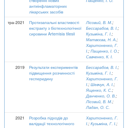
створенні нових
Пащенко, І. О.
антиінфламаторних
лікарських засобів
тра-2021
Протизапальні властивості
Лісовий, В. М.
;
екстракту з біотехнологічної
Бессарабов, В. І.
;
сировини Artemisia tilesii
Кузьміна, Г. І.
;
Матвєєва, Н. А.
;
Харитоненко, Г.
І.
;
Пащенко, І. О.
;
Савченко, К. І.
2019
Результати експериментів
Бессарабов, В. І.
;
підвищення розчинності
Кузьміна, Г. І.
;
гесперидину
Харитоненко, Г.
І.
;
Шевчук, А. І.
;
Ященко, К. С.
;
Данченко, О. В.
;
Лісовий, В. М.
;
Ладан, О. С.
2021
Розробка підходів до
Харитоненко, Г.
валідації технологічного
І.
;
Кузьміна, Г. І.
;