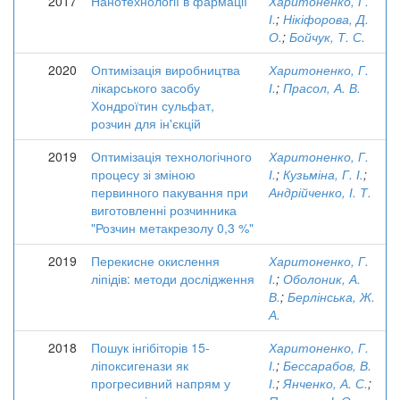
2017
Нанотехнології в фармації
Харитоненко, Г.
І.
;
Нікіфорова, Д.
О.
;
Бойчук, Т. С.
2020
Оптимізація виробництва
Харитоненко, Г.
лікарського засобу
І.
;
Прасол, А. В.
Хондроїтин сульфат,
розчин для ін'єкцій
2019
Оптимізація технологічного
Харитоненко, Г.
процесу зі зміною
І.
;
Кузьміна, Г. І.
;
первинного пакування при
Андрійченко, І. Т.
виготовленні розчинника
"Розчин метакрезолу 0,3 %"
2019
Перекисне окислення
Харитоненко, Г.
ліпідів: методи дослідження
І.
;
Оболоник, А.
В.
;
Берлінська, Ж.
А.
2018
Пошук інгібіторів 15-
Харитоненко, Г.
ліпоксигенази як
І.
;
Бессарабов, В.
прогресивний напрям у
І.
;
Янченко, А. С.
;