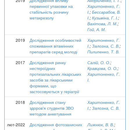
2019
Дослідження впливу
Андрійченко, І. Т.
;
первинної упаковки на
Харитоненко, Г.
стабільність розчину
І.
;
Бессарабов, В.
метакрезолу
І.
;
Кузьміна, Г. І.
;
Вахітова, Л. М.
;
Гой, А. М.
2019
Дослідження особливостей
Харитоненко, Г.
споживання вітамінних
І.
;
Залозна, С. В.
;
препаратів серед молоді
Пилипенко, Т. В.
2017
Дослідження ринку
Салій, О. О.
;
нестероїдних
Кравцова, О. О.
;
протизапальних лікарських
Харитоненко, Г.
засобів за лікарськими
І.
формами, що
застосовуються у геріатрії
2018
Дослідження стану
Харитоненко, Г.
здоров'я студентів ЗВО
І.
;
Залозна, С. В.
методом анкетування
лют-2022
Дослідження фотозахисних
Лижнюк, В. В.
;