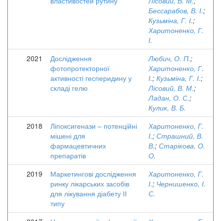
властивостей рутину
Лісовий, В. М.
;
Бессарабов, В. І.
;
Кузьміна, Г. І.
;
Харитоненко, Г.
І.
2021
Дослідження
Любич, О. П.
;
фотопротекторної
Харитоненко, Г.
активності гесперидину у
І.
;
Кузьміна, Г. І.
;
складі гелю
Лісовий, В. М.
;
Ладан, О. С.
;
Кулик, В. Б.
2018
Ліпоксигенази – потенційні
Харитоненко, Г.
мішені для
І.
;
Страшний, В.
фармацевтичних
В.
;
Старікова, О.
препаратів
О.
2019
Маркетингові дослідження
Харитоненко, Г.
ринку лікарських засобів
І.
;
Чернишенко, І.
для лікування діабету ІІ
С.
типу