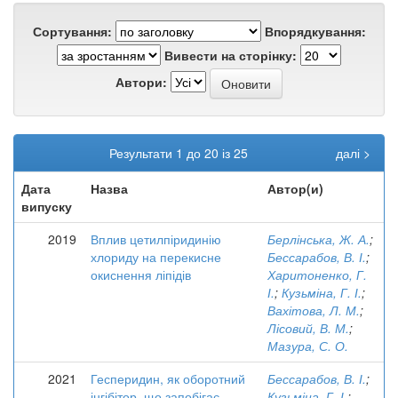
Сортування:
Впорядкування:
Вивести на сторінку:
Автори:
Результати 1 до 20 із 25
далі >
Дата
Назва
Автор(и)
випуску
2019
Вплив цетилпіридинію
Берлінська, Ж. А.
;
хлориду на перекисне
Бессарабов, В. І.
;
окиснення ліпідів
Харитоненко, Г.
І.
;
Кузьміна, Г. І.
;
Вахітова, Л. М.
;
Лісовий, В. М.
;
Мазура, С. О.
2021
Гесперидин, як оборотний
Бессарабов, В. І.
;
інгібітор, що запобігає
Кузьміна, Г. І.
;