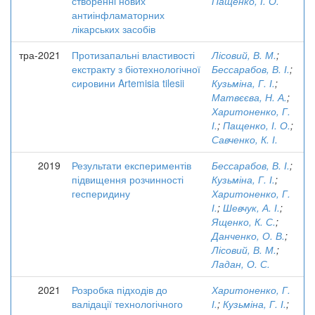
створенні нових
Пащенко, І. О.
антиінфламаторних
лікарських засобів
тра-2021
Протизапальні властивості
Лісовий, В. М.
;
екстракту з біотехнологічної
Бессарабов, В. І.
;
сировини Artemisia tilesii
Кузьміна, Г. І.
;
Матвєєва, Н. А.
;
Харитоненко, Г.
І.
;
Пащенко, І. О.
;
Савченко, К. І.
2019
Результати експериментів
Бессарабов, В. І.
;
підвищення розчинності
Кузьміна, Г. І.
;
гесперидину
Харитоненко, Г.
І.
;
Шевчук, А. І.
;
Ященко, К. С.
;
Данченко, О. В.
;
Лісовий, В. М.
;
Ладан, О. С.
2021
Розробка підходів до
Харитоненко, Г.
валідації технологічного
І.
;
Кузьміна, Г. І.
;