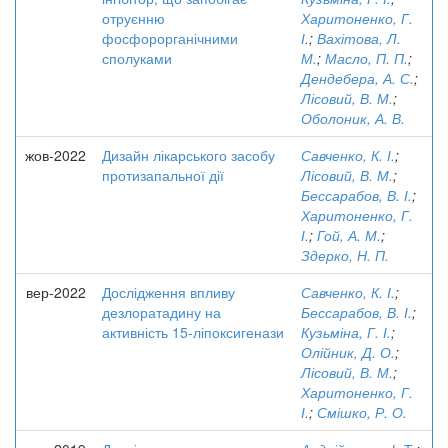
отруєнню
Харитоненко, Г.
фосфорорганічними
І.
;
Вахітова, Л.
сполуками
М.
;
Масло, П. П.
;
Дендебера, А. С.
;
Лісовий, В. М.
;
Оболоник, А. В.
жов-2022
Дизайн лікарського засобу
Савченко, К. І.
;
протизапальної дії
Лісовий, В. М.
;
Бессарабов, В. І.
;
Харитоненко, Г.
І.
;
Гой, А. М.
;
Здерко, Н. П.
вер-2022
Дослідження впливу
Савченко, К. І.
;
дезлоратадину на
Бессарабов, В. І.
;
активність 15-ліпоксигенази
Кузьміна, Г. І.
;
Олійник, Д. О.
;
Лісовий, В. М.
;
Харитоненко, Г.
І.
;
Смішко, Р. О.