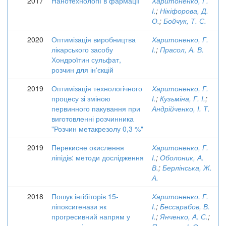
2017
Нанотехнології в фармації
Харитоненко, Г.
І.
;
Нікіфорова, Д.
О.
;
Бойчук, Т. С.
2020
Оптимізація виробництва
Харитоненко, Г.
лікарського засобу
І.
;
Прасол, А. В.
Хондроїтин сульфат,
розчин для ін'єкцій
2019
Оптимізація технологічного
Харитоненко, Г.
процесу зі зміною
І.
;
Кузьміна, Г. І.
;
первинного пакування при
Андрійченко, І. Т.
виготовленні розчинника
"Розчин метакрезолу 0,3 %"
2019
Перекисне окислення
Харитоненко, Г.
ліпідів: методи дослідження
І.
;
Оболоник, А.
В.
;
Берлінська, Ж.
А.
2018
Пошук інгібіторів 15-
Харитоненко, Г.
ліпоксигенази як
І.
;
Бессарабов, В.
прогресивний напрям у
І.
;
Янченко, А. С.
;