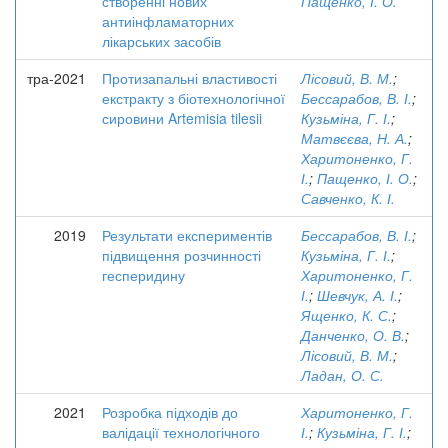
створенні нових
Пащенко, І. О.
антиінфламаторних
лікарських засобів
тра-2021
Протизапальні властивості
Лісовий, В. М.
;
екстракту з біотехнологічної
Бессарабов, В. І.
;
сировини Artemisia tilesii
Кузьміна, Г. І.
;
Матвєєва, Н. А.
;
Харитоненко, Г.
І.
;
Пащенко, І. О.
;
Савченко, К. І.
2019
Результати експериментів
Бессарабов, В. І.
;
підвищення розчинності
Кузьміна, Г. І.
;
гесперидину
Харитоненко, Г.
І.
;
Шевчук, А. І.
;
Ященко, К. С.
;
Данченко, О. В.
;
Лісовий, В. М.
;
Ладан, О. С.
2021
Розробка підходів до
Харитоненко, Г.
валідації технологічного
І.
;
Кузьміна, Г. І.
;