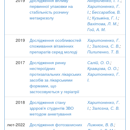
2019
Дослідження впливу
Андрійченко, І. Т.
;
первинної упаковки на
Харитоненко, Г.
стабільність розчину
І.
;
Бессарабов, В.
метакрезолу
І.
;
Кузьміна, Г. І.
;
Вахітова, Л. М.
;
Гой, А. М.
2019
Дослідження особливостей
Харитоненко, Г.
споживання вітамінних
І.
;
Залозна, С. В.
;
препаратів серед молоді
Пилипенко, Т. В.
2017
Дослідження ринку
Салій, О. О.
;
нестероїдних
Кравцова, О. О.
;
протизапальних лікарських
Харитоненко, Г.
засобів за лікарськими
І.
формами, що
застосовуються у геріатрії
2018
Дослідження стану
Харитоненко, Г.
здоров'я студентів ЗВО
І.
;
Залозна, С. В.
методом анкетування
лют-2022
Дослідження фотозахисних
Лижнюк, В. В.
;