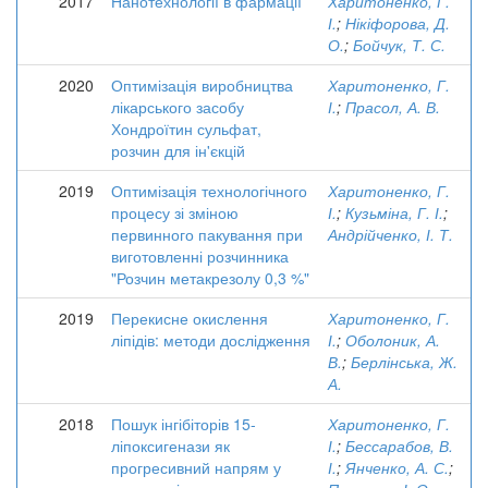
2017
Нанотехнології в фармації
Харитоненко, Г.
І.
;
Нікіфорова, Д.
О.
;
Бойчук, Т. С.
2020
Оптимізація виробництва
Харитоненко, Г.
лікарського засобу
І.
;
Прасол, А. В.
Хондроїтин сульфат,
розчин для ін'єкцій
2019
Оптимізація технологічного
Харитоненко, Г.
процесу зі зміною
І.
;
Кузьміна, Г. І.
;
первинного пакування при
Андрійченко, І. Т.
виготовленні розчинника
"Розчин метакрезолу 0,3 %"
2019
Перекисне окислення
Харитоненко, Г.
ліпідів: методи дослідження
І.
;
Оболоник, А.
В.
;
Берлінська, Ж.
А.
2018
Пошук інгібіторів 15-
Харитоненко, Г.
ліпоксигенази як
І.
;
Бессарабов, В.
прогресивний напрям у
І.
;
Янченко, А. С.
;