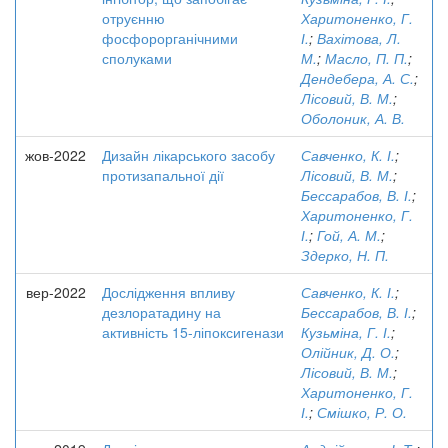
отруєнню
Харитоненко, Г.
фосфорорганічними
І.
;
Вахітова, Л.
сполуками
М.
;
Масло, П. П.
;
Дендебера, А. С.
;
Лісовий, В. М.
;
Оболоник, А. В.
жов-2022
Дизайн лікарського засобу
Савченко, К. І.
;
протизапальної дії
Лісовий, В. М.
;
Бессарабов, В. І.
;
Харитоненко, Г.
І.
;
Гой, А. М.
;
Здерко, Н. П.
вер-2022
Дослідження впливу
Савченко, К. І.
;
дезлоратадину на
Бессарабов, В. І.
;
активність 15-ліпоксигенази
Кузьміна, Г. І.
;
Олійник, Д. О.
;
Лісовий, В. М.
;
Харитоненко, Г.
І.
;
Смішко, Р. О.