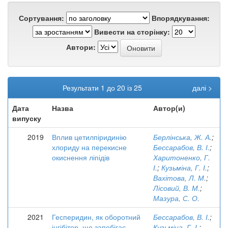
Сортування:
Впорядкування:
Вивести на сторінку:
Автори:
Результати 1 до 20 із 25
далі >
Дата
Назва
Автор(и)
випуску
2019
Вплив цетилпіридинію
Берлінська, Ж. А.
;
хлориду на перекисне
Бессарабов, В. І.
;
окиснення ліпідів
Харитоненко, Г.
І.
;
Кузьміна, Г. І.
;
Вахітова, Л. М.
;
Лісовий, В. М.
;
Мазура, С. О.
2021
Гесперидин, як оборотний
Бессарабов, В. І.
;
інгібітор, що запобігає
Кузьміна, Г. І.
;