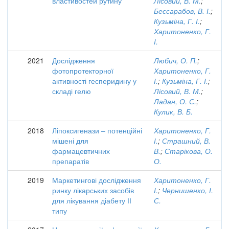
властивостей рутину
Лісовий, В. М.
;
Бессарабов, В. І.
;
Кузьміна, Г. І.
;
Харитоненко, Г.
І.
2021
Дослідження
Любич, О. П.
;
фотопротекторної
Харитоненко, Г.
активності гесперидину у
І.
;
Кузьміна, Г. І.
;
складі гелю
Лісовий, В. М.
;
Ладан, О. С.
;
Кулик, В. Б.
2018
Ліпоксигенази – потенційні
Харитоненко, Г.
мішені для
І.
;
Страшний, В.
фармацевтичних
В.
;
Старікова, О.
препаратів
О.
2019
Маркетингові дослідження
Харитоненко, Г.
ринку лікарських засобів
І.
;
Чернишенко, І.
для лікування діабету ІІ
С.
типу