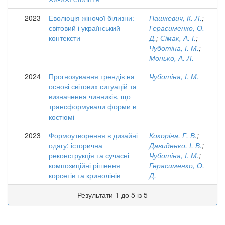
2023
Еволюція жіночої білизни:
Пашкевич, К. Л.
;
світовий і український
Герасименко, О.
контексти
Д.
;
Сімак, А. І.
;
Чуботіна, І. М.
;
Монько, А. Л.
2024
Прогнозування трендів на
Чуботіна, І. М.
основі світових ситуацій та
визначення чинників, що
трансформували форми в
костюмі
2023
Формоутворення в дизайні
Кокоріна, Г. В.
;
одягу: історична
Давиденко, І. В.
;
реконструкція та сучасні
Чуботіна, І. М.
;
композиційні рішення
Герасименко, О.
корсетів та кринолінів
Д.
Результати 1 до 5 із 5