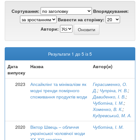
Сортування:
Впорядкування:
Вивести на сторінку:
Автори:
Результати 1 до 5 із 5
Дата
Назва
Автор(и)
випуску
2023
Апсайклінг та мінімалізм як
Герасименко, О.
модні тренди помірного
Д.
;
Чупріна, Н. В.
;
споживання продуктів моди
Давиденко, І. В.
;
Чуботіна, І. М.
;
Хоменко, В. К.
;
Кудревський, М. А.
2020
Віктор Швець – обличчя
Чуботіна, І. М.
української чоловічої моди
ХХ-ХХІ століття