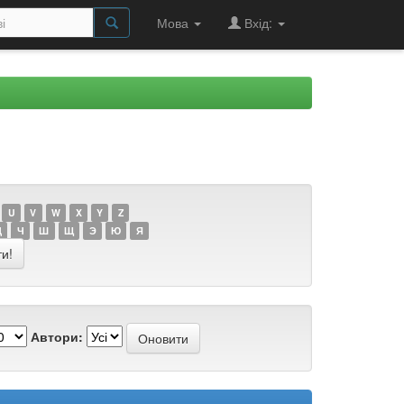
Мова
Вхід:
U
V
W
X
Y
Z
Ц
Ч
Ш
Щ
Э
Ю
Я
Автори: