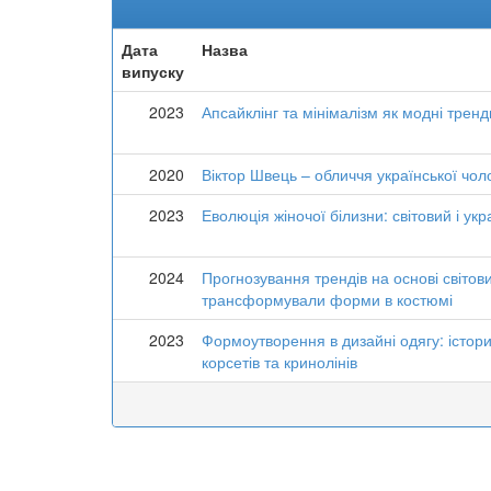
Дата
Назва
випуску
2023
Апсайклінг та мінімалізм як модні трен
2020
Віктор Швець – обличчя української чоло
2023
Еволюція жіночої білизни: світовий і ук
2024
Прогнозування трендів на основі світов
трансформували форми в костюмі
2023
Формоутворення в дизайні одягу: істори
корсетів та кринолінів