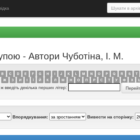
відка
пою - Автори Чуботіна, І. М.
B
C
D
E
F
G
H
I
J
K
L
M
N
O
P
Q
R
S
T
Ж
З
И
І
Ї
Й
К
Л
М
Н
О
П
Р
С
Т
У
Ф
Х
 ж введіть декілька перших літер:
Впорядкування:
Вивести на сторінку: