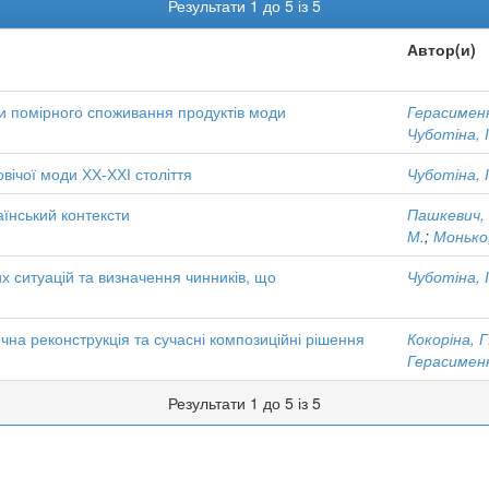
Результати 1 до 5 із 5
Автор(и)
ди помірного споживання продуктів моди
Герасименк
Чуботіна, І
вічої моди ХХ-ХХІ століття
Чуботіна, І
раїнський контексти
Пашкевич, 
М.
;
Монько,
их ситуацій та визначення чинників, що
Чуботіна, І
чна реконструкція та сучасні композиційні рішення
Кокоріна, Г
Герасименк
Результати 1 до 5 із 5