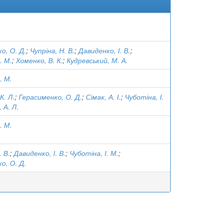
о, О. Д.
;
Чупріна, Н. В.
;
Давиденко, І. В.
;
. М.
;
Хоменко, В. К.
;
Кудревський, М. А.
. М.
К. Л.
;
Герасименко, О. Д.
;
Сімак, А. І.
;
Чуботіна, І.
 А. Л.
. М.
. В.
;
Давиденко, І. В.
;
Чуботіна, І. М.
;
о, О. Д.