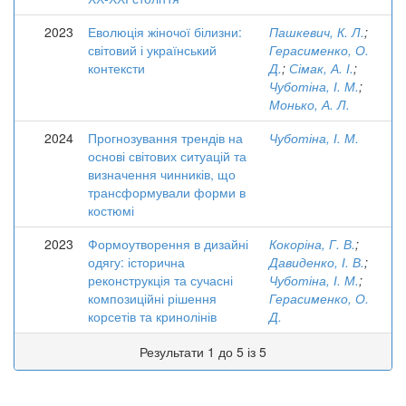
2023
Еволюція жіночої білизни:
Пашкевич, К. Л.
;
світовий і український
Герасименко, О.
контексти
Д.
;
Сімак, А. І.
;
Чуботіна, І. М.
;
Монько, А. Л.
2024
Прогнозування трендів на
Чуботіна, І. М.
основі світових ситуацій та
визначення чинників, що
трансформували форми в
костюмі
2023
Формоутворення в дизайні
Кокоріна, Г. В.
;
одягу: історична
Давиденко, І. В.
;
реконструкція та сучасні
Чуботіна, І. М.
;
композиційні рішення
Герасименко, О.
корсетів та кринолінів
Д.
Результати 1 до 5 із 5