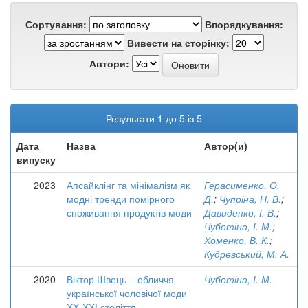
Сортування:
Впорядкування:
Вивести на сторінку:
Автори:
Результати 1 до 5 із 5
Дата
Назва
Автор(и)
випуску
2023
Апсайклінг та мінімалізм як
Герасименко, О.
модні тренди помірного
Д.
;
Чупріна, Н. В.
;
споживання продуктів моди
Давиденко, І. В.
;
Чуботіна, І. М.
;
Хоменко, В. К.
;
Кудревський, М. А.
2020
Віктор Швець – обличчя
Чуботіна, І. М.
української чоловічої моди
ХХ-ХХІ століття