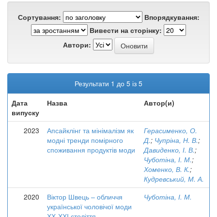
Сортування:
Впорядкування:
Вивести на сторінку:
Автори:
Результати 1 до 5 із 5
Дата
Назва
Автор(и)
випуску
2023
Апсайклінг та мінімалізм як
Герасименко, О.
модні тренди помірного
Д.
;
Чупріна, Н. В.
;
споживання продуктів моди
Давиденко, І. В.
;
Чуботіна, І. М.
;
Хоменко, В. К.
;
Кудревський, М. А.
2020
Віктор Швець – обличчя
Чуботіна, І. М.
української чоловічої моди
ХХ-ХХІ століття