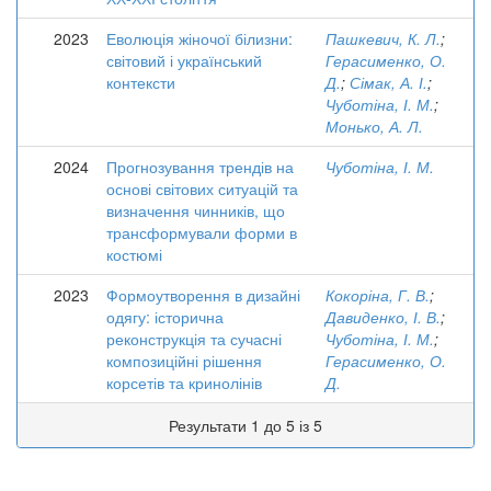
2023
Еволюція жіночої білизни:
Пашкевич, К. Л.
;
світовий і український
Герасименко, О.
контексти
Д.
;
Сімак, А. І.
;
Чуботіна, І. М.
;
Монько, А. Л.
2024
Прогнозування трендів на
Чуботіна, І. М.
основі світових ситуацій та
визначення чинників, що
трансформували форми в
костюмі
2023
Формоутворення в дизайні
Кокоріна, Г. В.
;
одягу: історична
Давиденко, І. В.
;
реконструкція та сучасні
Чуботіна, І. М.
;
композиційні рішення
Герасименко, О.
корсетів та кринолінів
Д.
Результати 1 до 5 із 5