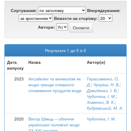
Сортування:
Впорядкування:
Вивести на сторінку:
Автори:
Результати 1 до 5 із 5
Дата
Назва
Автор(и)
випуску
2023
Апсайклінг та мінімалізм як
Герасименко, О.
модні тренди помірного
Д.
;
Чупріна, Н. В.
;
споживання продуктів моди
Давиденко, І. В.
;
Чуботіна, І. М.
;
Хоменко, В. К.
;
Кудревський, М. А.
2020
Віктор Швець – обличчя
Чуботіна, І. М.
української чоловічої моди
ХХ-ХХІ століття