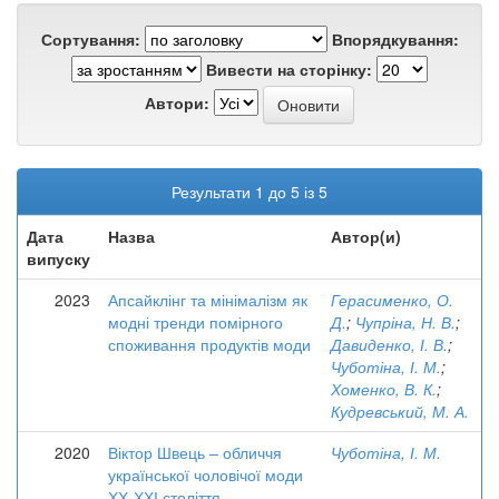
Сортування:
Впорядкування:
Вивести на сторінку:
Автори:
Результати 1 до 5 із 5
Дата
Назва
Автор(и)
випуску
2023
Апсайклінг та мінімалізм як
Герасименко, О.
модні тренди помірного
Д.
;
Чупріна, Н. В.
;
споживання продуктів моди
Давиденко, І. В.
;
Чуботіна, І. М.
;
Хоменко, В. К.
;
Кудревський, М. А.
2020
Віктор Швець – обличчя
Чуботіна, І. М.
української чоловічої моди
ХХ-ХХІ століття