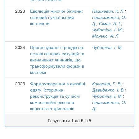
2023
Еволюція жіночої білизни:
Пашкевич, К. Л.
;
світовий і український
Герасименко, О.
контексти
Д.
;
Сімак, А. І.
;
Чуботіна, І. М.
;
Монько, А. Л.
2024
Прогнозування трендів на
Чуботіна, І. М.
основі світових ситуацій та
визначення чинників, що
трансформували форми в
костюмі
2023
Формоутворення в дизайні
Кокоріна, Г. В.
;
одягу: історична
Давиденко, І. В.
;
реконструкція та сучасні
Чуботіна, І. М.
;
композиційні рішення
Герасименко, О.
корсетів та кринолінів
Д.
Результати 1 до 5 із 5