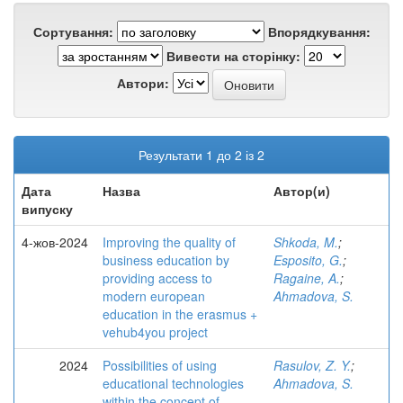
Сортування:
Впорядкування:
Вивести на сторінку:
Автори:
Результати 1 до 2 із 2
Дата
Назва
Автор(и)
випуску
4-жов-2024
Improving the quality of
Shkoda, M.
;
business education by
Esposito, G.
;
providing access to
Ragaine, A.
;
modern european
Ahmadova, S.
education in the erasmus +
vehub4you project
2024
Possibilities of using
Rasulov, Z. Y.
;
educational technologies
Ahmadova, S.
within the concept of