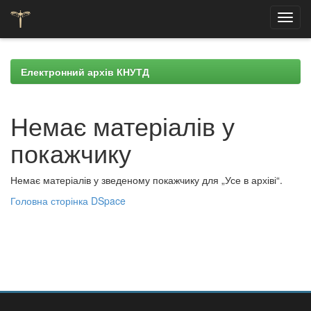
Skip
navigation
Електронний архів КНУТД
Немає матеріалів у
покажчику
Немає матеріалів у зведеному покажчику для „Усе в архіві“.
Головна сторінка DSpace