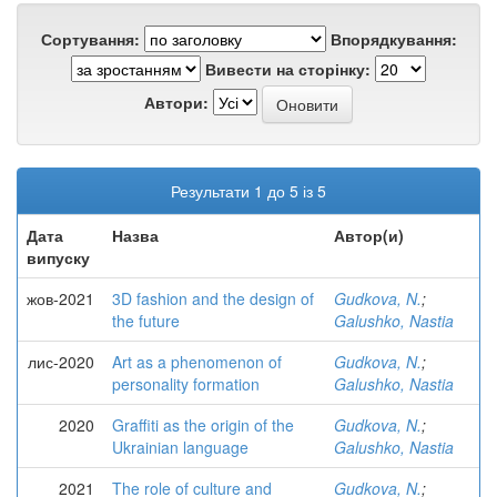
Сортування:
Впорядкування:
Вивести на сторінку:
Автори:
Результати 1 до 5 із 5
Дата
Назва
Автор(и)
випуску
жов-2021
3D fashion and the design of
Gudkova, N.
;
the future
Galushko, Nastia
лис-2020
Art as a phenomenon of
Gudkova, N.
;
personality formation
Galushko, Nastia
2020
Graffiti as the origin of the
Gudkova, N.
;
Ukrainian language
Galushko, Nastia
2021
The role of culture and
Gudkova, N.
;