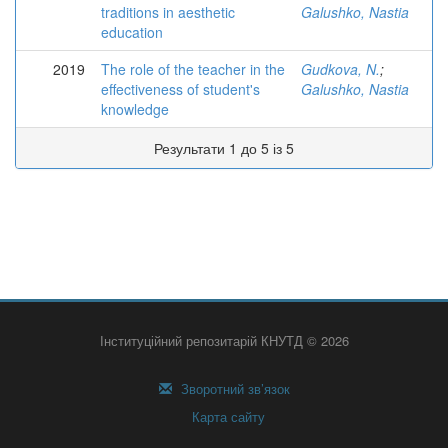
traditions in aesthetic
Galushko, Nastia
education
2019
The role of the teacher in the
Gudkova, N.
;
effectiveness of student's
Galushko, Nastia
knowledge
Результати 1 до 5 із 5
Інституційний репозитарій КНУТД © 2026
Зворотний зв’язок
Карта сайту