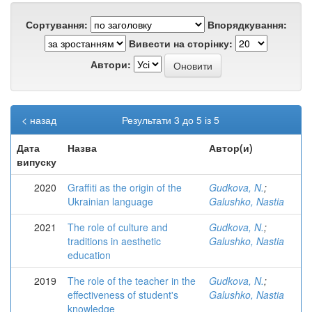
Сортування:
Впорядкування:
Вивести на сторінку:
Автори:
< назад
Результати 3 до 5 із 5
Дата
Назва
Автор(и)
випуску
2020
Graffiti as the origin of the
Gudkova, N.
;
Ukrainian language
Galushko, Nastia
2021
The role of culture and
Gudkova, N.
;
traditions in aesthetic
Galushko, Nastia
education
2019
The role of the teacher in the
Gudkova, N.
;
effectiveness of student's
Galushko, Nastia
knowledge