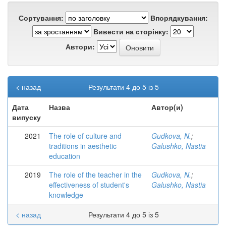
Сортування:
Впорядкування:
Вивести на сторінку:
Автори:
< назад
Результати 4 до 5 із 5
Дата
Назва
Автор(и)
випуску
2021
The role of culture and
Gudkova, N.
;
traditions in aesthetic
Galushko, Nastia
education
2019
The role of the teacher in the
Gudkova, N.
;
effectiveness of student's
Galushko, Nastia
knowledge
< назад
Результати 4 до 5 із 5