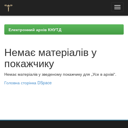
Skip
navigation
Електронний архів КНУТД
Немає матеріалів у
покажчику
Немає матеріалів у зведеному покажчику для „Усе в архіві“.
Головна сторінка DSpace