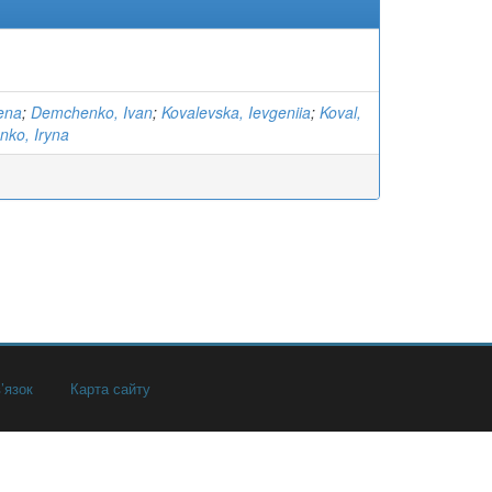
lena
;
Demchenko, Ivan
;
Kovalevska, Ievgeniia
;
Koval,
nko, Iryna
’язок
Карта сайту