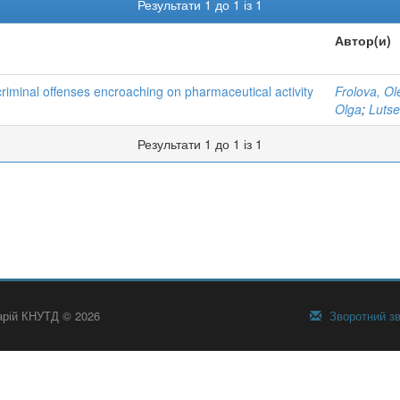
Результати 1 до 1 із 1
Автор(и)
criminal offenses encroaching on pharmaceutical activity
Frolova, O
Olga
;
Lutse
Результати 1 до 1 із 1
тарій КНУТД © 2026
Зворотний зв