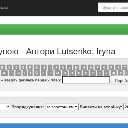
відка
упою - Автори Lutsenko, Iryna
B
C
D
E
F
G
H
I
J
K
L
M
N
O
P
Q
R
S
T
Ж
З
И
І
Ї
Й
К
Л
М
Н
О
П
Р
С
Т
У
Ф
Х
 ж введіть декілька перших літер:
Впорядкування:
Вивести на сторінку: