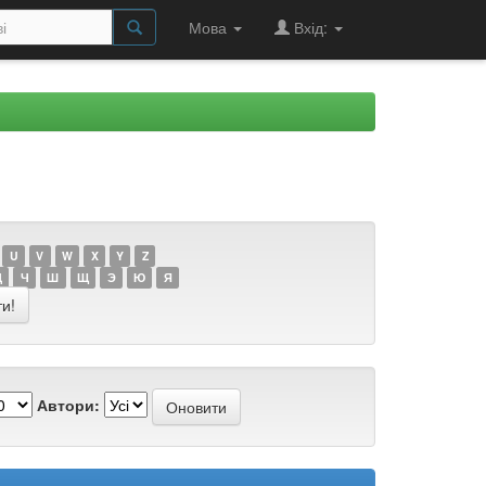
Мова
Вхід:
U
V
W
X
Y
Z
Ц
Ч
Ш
Щ
Э
Ю
Я
Автори: