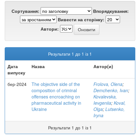
Сортування:
Впорядкування:
Вивести на сторінку:
Автори:
Результати 1 до 1 із 1
Дата
Назва
Автор(и)
випуску
бер-2024
The objective side of the
Frolova, Olena
;
composition of criminal
Demchenko, Ivan
;
offenses encroaching on
Kovalevska,
pharmaceutical activity in
Ievgeniia
;
Koval,
Ukraine
Olga
;
Lutsenko,
Iryna
Результати 1 до 1 із 1