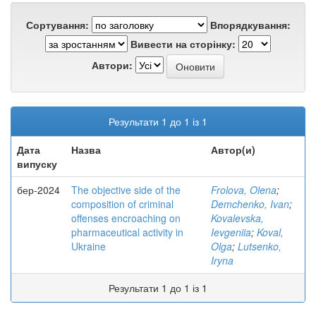
Сортування:
Впорядкування:
Вивести на сторінку:
Автори:
Результати 1 до 1 із 1
Дата
Назва
Автор(и)
випуску
бер-2024
The objective side of the
Frolova, Olena
;
composition of criminal
Demchenko, Ivan
;
offenses encroaching on
Kovalevska,
pharmaceutical activity in
Ievgeniia
;
Koval,
Ukraine
Olga
;
Lutsenko,
Iryna
Результати 1 до 1 із 1