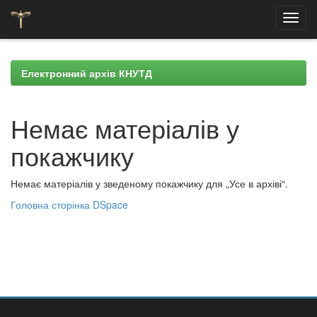
Skip
navigation
Електронний архів КНУТД
Немає матеріалів у
покажчику
Немає матеріалів у зведеному покажчику для „Усе в архіві“.
Головна сторінка DSpace