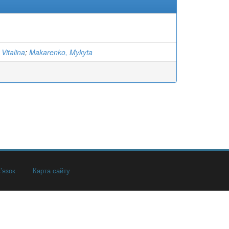
Vitalina
;
Makarenko, Mykyta
’язок
Карта сайту