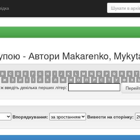
відка
упою - Автори Makarenko, Mykyt
B
C
D
E
F
G
H
I
J
K
L
M
N
O
P
Q
R
S
T
Ж
З
И
І
Ї
Й
К
Л
М
Н
О
П
Р
С
Т
У
Ф
Х
 ж введіть декілька перших літер:
Впорядкування:
Вивести на сторінку: