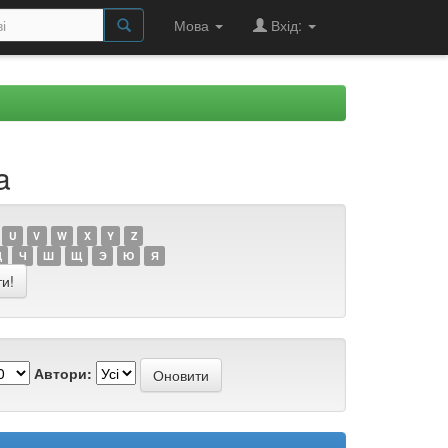
Мова
Вхід:
a
U
V
W
X
Y
Z
Ц
Ч
Ш
Щ
Э
Ю
Я
Автори: