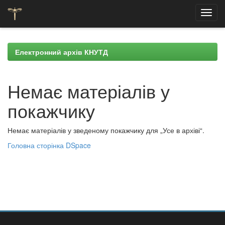
Skip
navigation
Електронний архів КНУТД
Немає матеріалів у
покажчику
Немає матеріалів у зведеному покажчику для „Усе в архіві“.
Головна сторінка DSpace