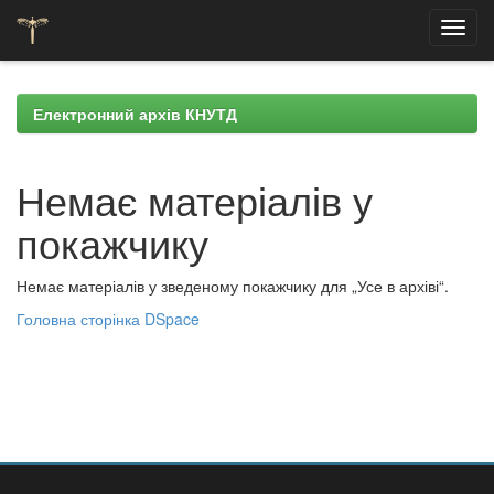
Skip
navigation
Електронний архів КНУТД
Немає матеріалів у
покажчику
Немає матеріалів у зведеному покажчику для „Усе в архіві“.
Головна сторінка DSpace