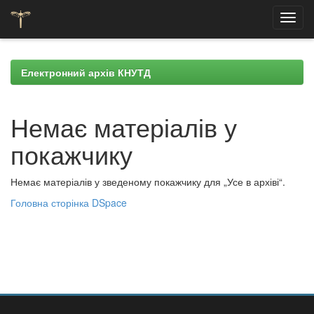
Skip
navigation
Електронний архів КНУТД
Немає матеріалів у
покажчику
Немає матеріалів у зведеному покажчику для „Усе в архіві“.
Головна сторінка DSpace