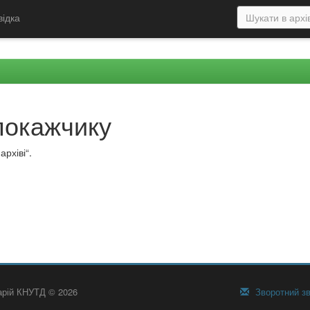
відка
покажчику
рхіві“.
тарій КНУТД © 2026
Зворотний зв