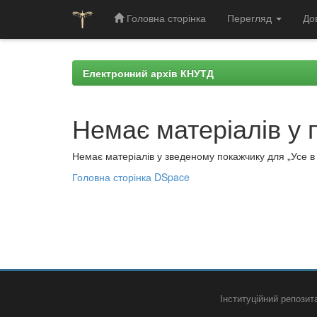
Головна сторінка
Перегляд
До
Skip
navigation
Електронний архів КНУТД
Немає матеріалів у 
Немає матеріалів у зведеному покажчику для „Усе в а
Головна сторінка DSpace
Інституційний репози