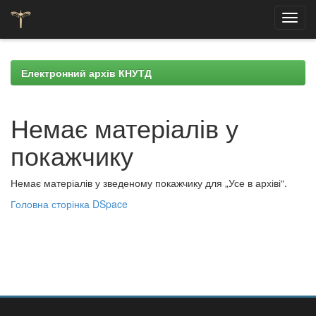
Skip
navigation
Електронний архів КНУТД
Немає матеріалів у
покажчику
Немає матеріалів у зведеному покажчику для „Усе в архіві“.
Головна сторінка DSpace