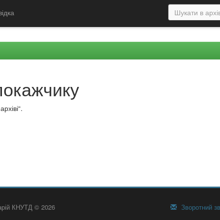
відка
покажчику
рхіві“.
тарій КНУТД © 2026
Зворотний зв