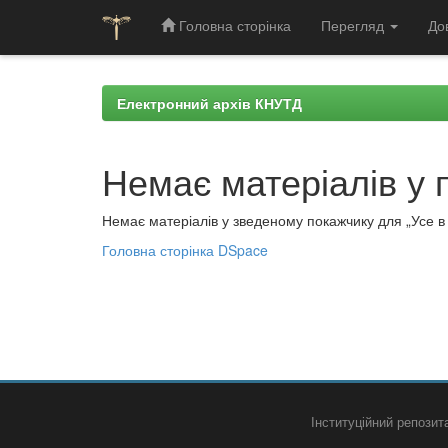
Головна сторінка
Перегляд
До
Skip
navigation
Електронний архів КНУТД
Немає матеріалів у 
Немає матеріалів у зведеному покажчику для „Усе в а
Головна сторінка DSpace
Інституційний репози