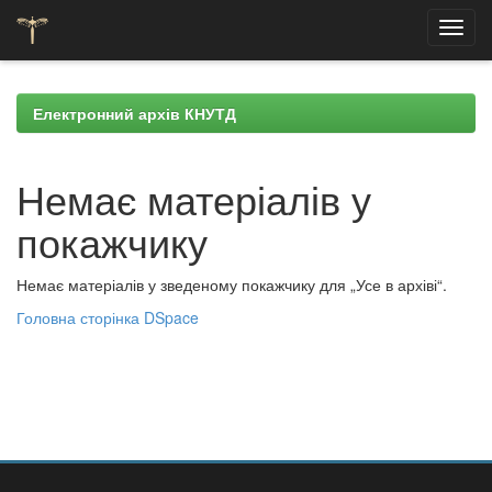
Skip
navigation
Електронний архів КНУТД
Немає матеріалів у
покажчику
Немає матеріалів у зведеному покажчику для „Усе в архіві“.
Головна сторінка DSpace