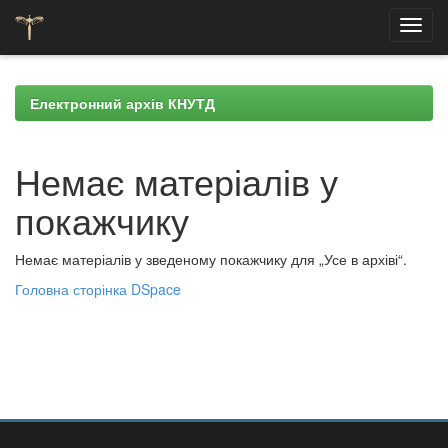
Skip
navigation
Електронний архів КНУТД
Немає матеріалів у
покажчику
Немає матеріалів у зведеному покажчику для „Усе в архіві“.
Головна сторінка DSpace