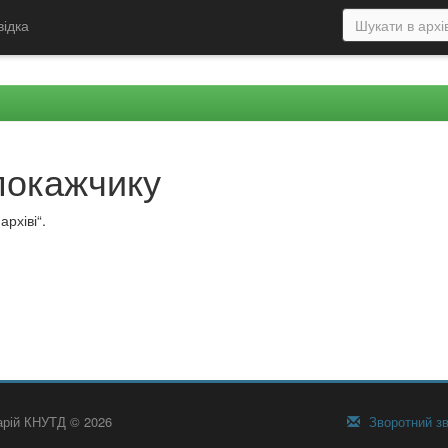
відка
покажчику
рхіві“.
тарій КНУТД © 2026
Зворотний зв