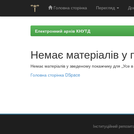
Головна сторінка
Перегляд
До
Skip
navigation
Електронний архів КНУТД
Немає матеріалів у 
Немає матеріалів у зведеному покажчику для „Усе в а
Головна сторінка DSpace
Інституційний репози