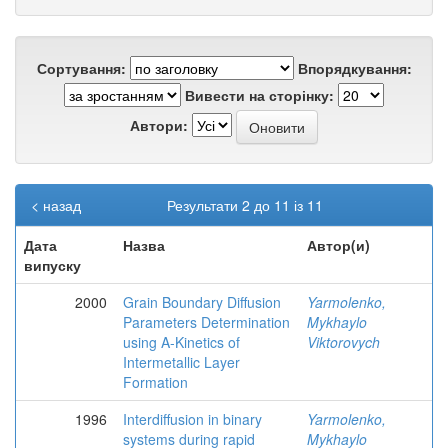
Сортування:
Впорядкування:
Вивести на сторінку:
Автори:
< назад
Результати 2 до 11 із 11
Дата
Назва
Автор(и)
випуску
2000
Grain Boundary Diffusion
Yarmolenko,
Parameters Determination
Mykhaylo
using A-Kinetics of
Viktorovych
Intermetallic Layer
Formation
1996
Interdiffusion in binary
Yarmolenko,
systems during rapid
Mykhaylo