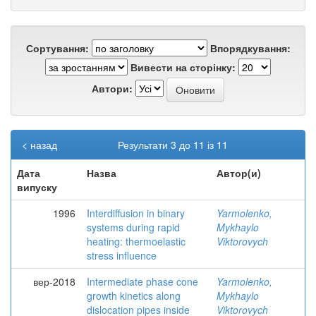
Сортування:
Впорядкування:
Вивести на сторінку:
Автори:
< назад
Результати 3 до 11 із 11
Дата
Назва
Автор(и)
випуску
1996
Interdiffusion in binary
Yarmolenko,
systems during rapid
Mykhaylo
heating: thermoelastic
Viktorovych
stress influence
вер-2018
Intermediate phase cone
Yarmolenko,
growth kinetics along
Mykhaylo
dislocation pipes inside
Viktorovych