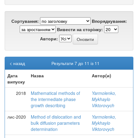
Сортування:
Впорядкування:
Вивести на сторінку:
Автори:
< назад
Результати 7 до 11 із 11
Дата
Назва
Автор(и)
випуску
2018
Mathematical methods of
Yarmolenko,
the intermediate phase
Mykhaylo
growth describing
Viktorovych
лис-2020
Method of dislocation and
Yarmolenko,
bulk diffusion parameters
Mykhaylo
determination
Viktorovych