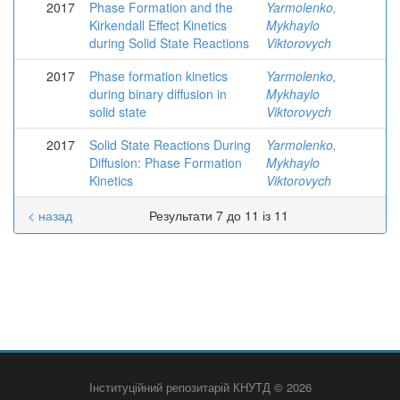
2017
Phase Formation and the
Yarmolenko,
Kirkendall Effect Kinetics
Mykhaylo
during Solid State Reactions
Viktorovych
2017
Phase formation kinetics
Yarmolenko,
during binary diffusion in
Mykhaylo
solid state
Viktorovych
2017
Solid State Reactions During
Yarmolenko,
Diffusion: Phase Formation
Mykhaylo
Kinetics
Viktorovych
< назад
Результати 7 до 11 із 11
Інституційний репозитарій КНУТД © 2026