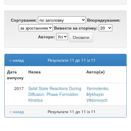
Сортування:
Впорядкування:
Вивести на сторінку:
Автори:
< назад
Результати 11 до 11 із 11
Дата
Назва
Автор(и)
випуску
2017
Solid State Reactions During
Yarmolenko,
Diffusion: Phase Formation
Mykhaylo
Kinetics
Viktorovych
< назад
Результати 11 до 11 із 11