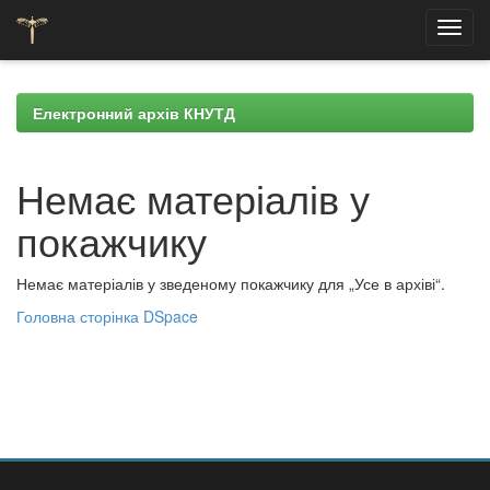
Skip
navigation
Електронний архів КНУТД
Немає матеріалів у
покажчику
Немає матеріалів у зведеному покажчику для „Усе в архіві“.
Головна сторінка DSpace