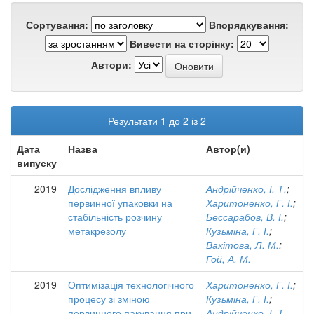
Сортування:
Впорядкування:
Вивести на сторінку:
Автори:
Результати 1 до 2 із 2
Дата
Назва
Автор(и)
випуску
2019
Дослідження впливу
Андрійченко, І. Т.
;
первинної упаковки на
Харитоненко, Г. І.
;
стабільність розчину
Бессарабов, В. І.
;
метакрезолу
Кузьміна, Г. І.
;
Вахітова, Л. М.
;
Гой, А. М.
2019
Оптимізація технологічного
Харитоненко, Г. І.
;
процесу зі зміною
Кузьміна, Г. І.
;
первинного пакування при
Андрійченко, І. Т.