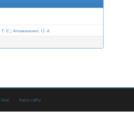
 Т. Є.
;
Атаманенко, О. А.
’язок
Карта сайту