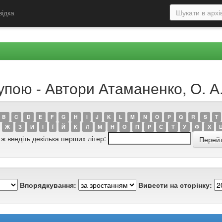
відка
упою - Автори Атаманенко, О. А
B
C
D
E
F
G
H
I
J
K
L
M
N
O
P
Q
R
S
T
Ж
З
И
І
Ї
Й
К
Л
М
Н
О
П
Р
С
Т
У
Ф
Х
 ж введіть декілька перших літер:
Впорядкування:
Вивести на сторінку: