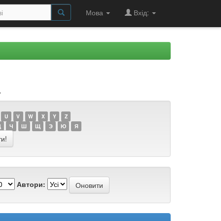
Мова
Вхід:
.
U
V
W
X
Y
Z
Ц
Ч
Ш
Щ
Э
Ю
Я
Автори: