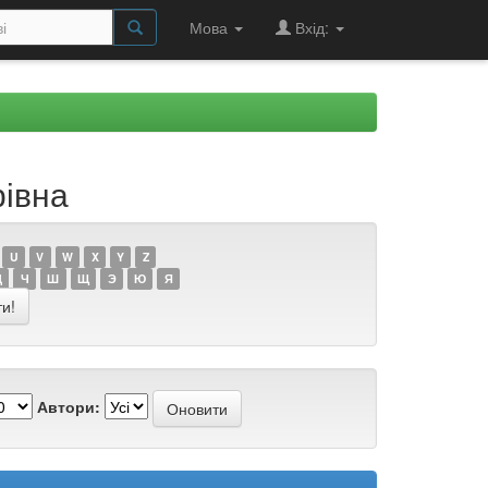
Мова
Вхід:
рівна
U
V
W
X
Y
Z
Ц
Ч
Ш
Щ
Э
Ю
Я
Автори: