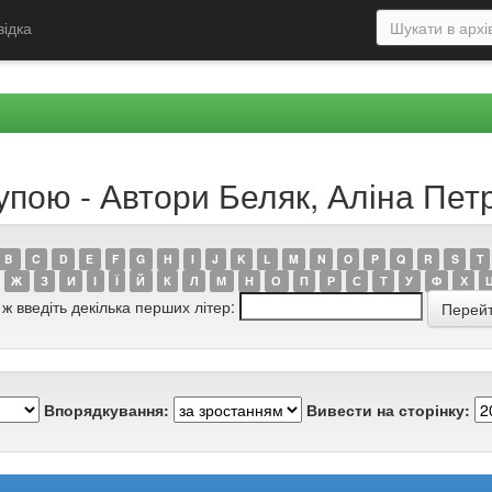
відка
упою - Автори Беляк, Аліна Пет
B
C
D
E
F
G
H
I
J
K
L
M
N
O
P
Q
R
S
T
Ж
З
И
І
Ї
Й
К
Л
М
Н
О
П
Р
С
Т
У
Ф
Х
 ж введіть декілька перших літер:
Впорядкування:
Вивести на сторінку: