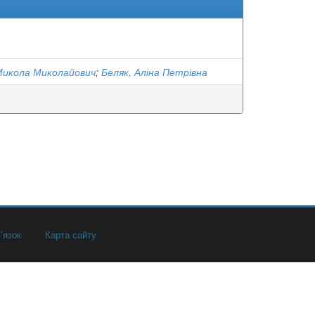
икола Миколайович
;
Беляк, Аліна Петрівна
’язок
Карта сайту