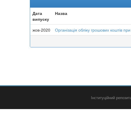
Дата
Назва
випуску
жов-2020
Організація обліку грошових коштів пр
Інституційний репози