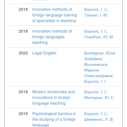
2018
Innovative methods of
Бороліс, І. І.
;
foreign language training
Талько, І. Ю.
of specialists in teaching
2018
Innovative methods of
Бороліс, І. І.
;
foreign languages
Голубчук, Ю. М.
teaching
2022
Legal English
Бондарчук, Юлія
Андріївна
;
Вишневська,
Марина
Олександрівна
;
Бороліс, І. І.
2018
Modern tendencies and
Бороліс, І. І.
;
innovations in foreign
Моторна, Ю. С.
language teaching
2019
Psychological barriers in
Бороліс, І. І.
;
the studying of a foreign
Шевченко, Л. В.
language