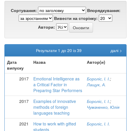
Сортування:
Впорядкування:
Вивести на сторінку:
Автори:
Результати 1 до 20 із 39
далі >
Дата
Назва
Автор(и)
випуску
2017
Emotional Intelligence as
Бороліс, І. І.
;
a Critical Factor in
Лащук, А.
Preparing Star Performers
2017
Examples of innovative
Бороліс, І. І.
;
methods of foreign
Чумаченко, Юлія
languages teaching
2021
How to work with gifted
Бороліс, І. І.
students