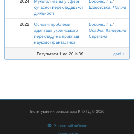
2024
Мультилінгвізм у сфері
Бороліс, І. І.
;
сучасної перекладацької
Щиковська, Поліна
діяльності
2022
Основні проблеми
Бороліс, І. І.
;
адаптації українського
Осадча, Катерина
перекладу на прикладі
Сергіївна
наукової фантастики
Результати 1 до 20 із 39
далі >
Інституційний репозитарій КНУТД © 2026
Зворотний зв’язок
Карта сайту