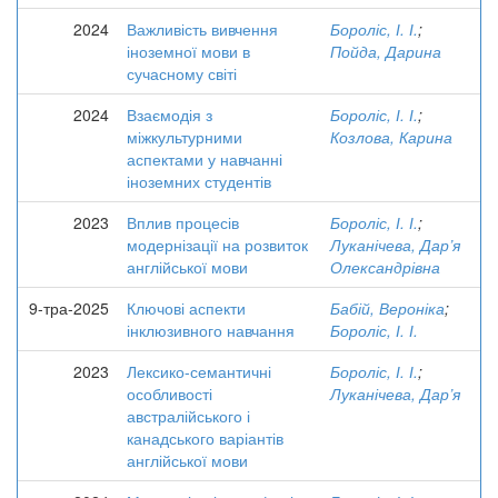
2024
Важливість вивчення
Бороліс, І. І.
;
іноземної мови в
Пойда, Дарина
сучасному світі
2024
Взаємодія з
Бороліс, І. І.
;
міжкультурними
Козлова, Карина
аспектами у навчанні
іноземних студентів
2023
Вплив процесів
Бороліс, І. І.
;
модернізації на розвиток
Луканічева, Дар’я
англійської мови
Олександрівна
9-тра-2025
Ключові аспекти
Бабій, Вероніка
;
інклюзивного навчання
Бороліс, І. І.
2023
Лексико-семантичні
Бороліс, І. І.
;
особливості
Луканічева, Дар’я
австралійського і
канадського варіантів
англійської мови