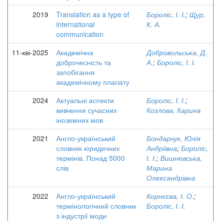
2019
Translation as a type of
Бороліс, І. І.
;
Щур,
international
К. А.
communication
11-кві-2025
Академічна
Добровольська, Д.
доброчесність та
А.
;
Бороліс, І. І.
запобігання
академічному плагіату
2024
Актуальні аспекти
Бороліс, І. І.
;
вивчення сучасних
Козлова, Карина
іноземних мов
2021
Англо-український
Бондарчук, Юлія
словник юридичних
Андріївна
;
Бороліс,
термінів. Понад 5000
І. І.
;
Вишневська,
слів
Марина
Олександрівна
2022
Англо-український
Корнєєва, І. О.
;
термінологічний словник
Бороліс, І. І.
з індустрії моди