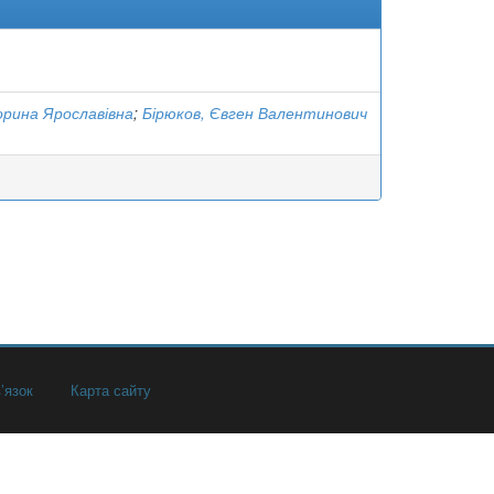
орина Ярославівна
;
Бірюков, Євген Валентинович
’язок
Карта сайту