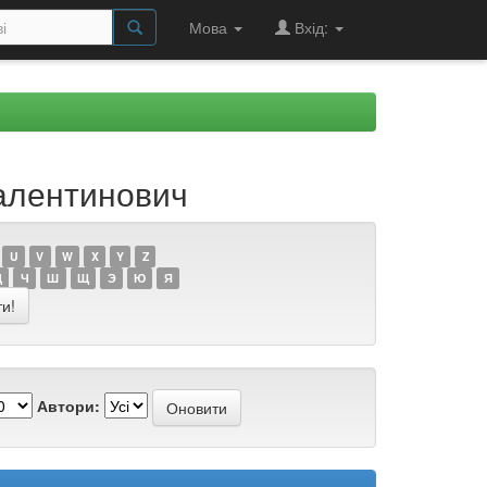
Мова
Вхід:
Валентинович
U
V
W
X
Y
Z
Ц
Ч
Ш
Щ
Э
Ю
Я
Автори: