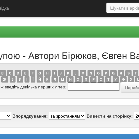
відка
рупою - Автори Бірюков, Євген 
B
C
D
E
F
G
H
I
J
K
L
M
N
O
P
Q
R
S
T
Ж
З
И
І
Ї
Й
К
Л
М
Н
О
П
Р
С
Т
У
Ф
Х
 ж введіть декілька перших літер:
Впорядкування:
Вивести на сторінку: