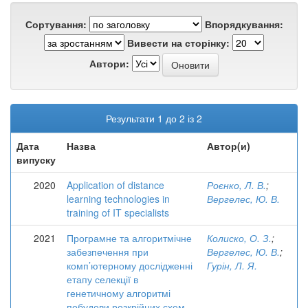
Сортування:
Впорядкування:
Вивести на сторінку:
Автори:
Результати 1 до 2 із 2
Дата
Назва
Автор(и)
випуску
2020
Application of distance
Роєнко, Л. В.
;
learning technologies in
Вергелес, Ю. В.
training of IT specialists
2021
Програмне та алгоритмічне
Колиско, О. З.
;
забезпечення при
Вергелес, Ю. В.
;
комп’ютерному дослідженні
Гурін, Л. Я.
етапу селекції в
генетичному алгоритмі
побудови розкрійних схем