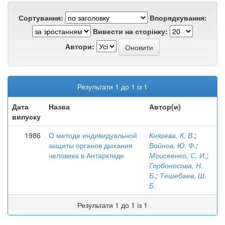
Сортування:
Впорядкування:
Вивести на сторінку:
Автори:
Результати 1 до 1 із 1
Дата
Назва
Автор(и)
випуску
1986
О методе индивидуальной
Князева, К. В.
;
защиты органов дыхания
Войнов, Ю. Ф.
;
человека в Антарктиде
Моисеенко, С. И.
;
Горбоносова, Н.
Б.
;
Тешебаев, Ш.
Б.
Результати 1 до 1 із 1